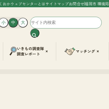
くおかウェブセンターとは
サイトマップ
お問合せ
福岡市 環境局
小
中
大
いきもの調査隊
マッチング
調査レポート