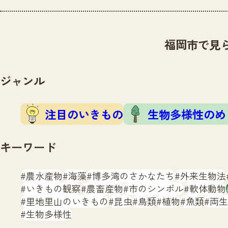
福岡市で見
ジャンル
注目のいきもの
生物多様性のめ
キーワード
農水産物
海藻
博多湾のさかなたち
外来生物法
いきもの観察
農畜産物
市のシンボル
軟体動物
里地里山のいきもの
昆虫
鳥類
植物
魚類
両生
生物多様性