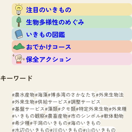
注目のいきもの
いきもの調査隊
注目のいきもの
生物多様性のめぐみ
調査レポート
いきもの図鑑
生物多様性のめぐみ
おでかけコース
いきもの図鑑
マッチング
保全アクション
調査レポートTOP
おでかけコース
調査結果
お問合せ
ふくおかいきものマップ
マッチングTOP
保全アクション
掲載申し込みフォーム
キーワード
農水産物
海藻
博多湾のさかなたち
外来生物法
外来生物
供給サービス
調整サービス
基盤サービス
藻類
クモ類
特定外来生物
外来種
文字サイズ
小
中
大
いきもの観察
農畜産物
市のシンボル
軟体動物
希少種
干潟のいきもの
海のいきもの
生物多様性ふくおかウェブセンターとは
水辺のいきもの
川のいきもの
山のいきもの