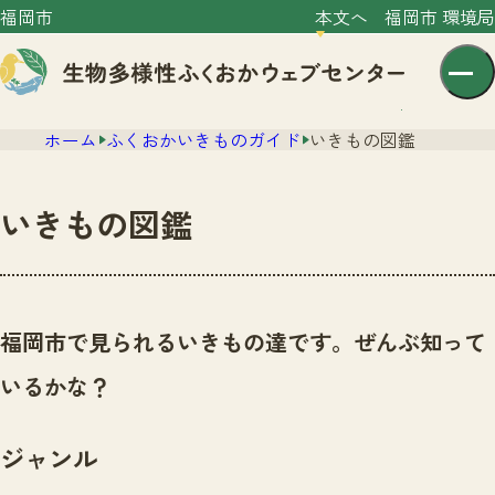
福岡市
本文へ
福岡市 環境局
ホーム
ふくおかいきものガイド
いきもの図鑑
いきもの図鑑
センター紹介
ニュース
福岡市で見られるいきもの達です。ぜんぶ知って
センター紹介TOP
サイトポリシー
いるかな？
いきものガイド
プライバシーポリシー
ニュースTOP
市の取組み
ジャンル
イベント
いきものガイドTOP