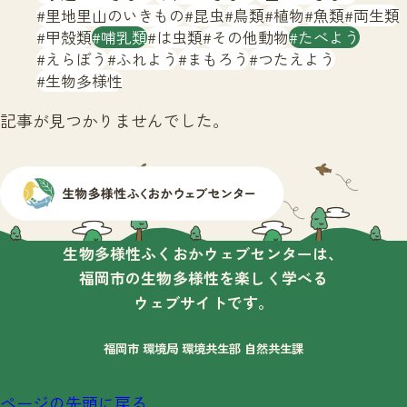
サイトマップ
里地里山のいきもの
昆虫
鳥類
植物
魚類
両生類
甲殻類
哺乳類
は虫類
その他動物
たべよう
えらぼう
ふれよう
まもろう
つたえよう
生物多様性
記事が見つかりませんでした。
生物多様性ふくおかウェブセンターは、
福岡市の生物多様性を楽しく学べる
ウェブサイトです。
福岡市 環境局 環境共生部 自然共生課
ページの先頭に戻る