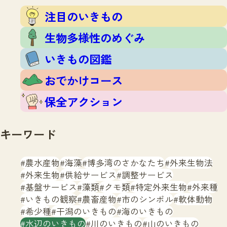
注目のいきもの
いきもの調査隊
注目のいきもの
生物多様性のめぐみ
調査レポート
いきもの図鑑
生物多様性のめぐみ
おでかけコース
いきもの図鑑
マッチング
保全アクション
調査レポートTOP
おでかけコース
調査結果
お問合せ
ふくおかいきものマップ
マッチングTOP
保全アクション
掲載申し込みフォーム
キーワード
農水産物
海藻
博多湾のさかなたち
外来生物法
外来生物
供給サービス
調整サービス
基盤サービス
藻類
クモ類
特定外来生物
外来種
文字サイズ
小
中
大
いきもの観察
農畜産物
市のシンボル
軟体動物
希少種
干潟のいきもの
海のいきもの
生物多様性ふくおかウェブセンターとは
水辺のいきもの
川のいきもの
山のいきもの