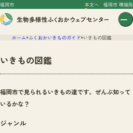
福岡市
本文へ
福岡市 環境局
ホーム
ふくおかいきものガイド
いきもの図鑑
いきもの図鑑
センター紹介
ニュース
福岡市で見られるいきもの達です。ぜんぶ知って
センター紹介TOP
サイトポリシー
いるかな？
いきものガイド
プライバシーポリシー
ニュースTOP
市の取組み
ジャンル
イベント
いきものガイドTOP