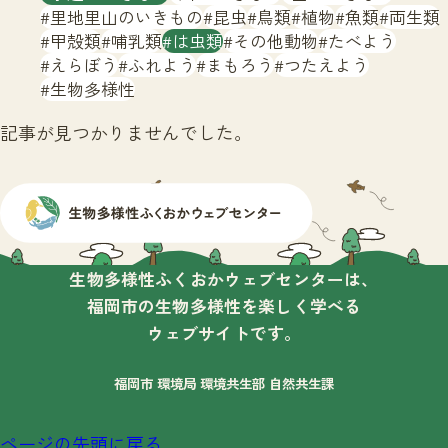
サイトマップ
里地里山のいきもの
昆虫
鳥類
植物
魚類
両生類
甲殻類
哺乳類
は虫類
その他動物
たべよう
えらぼう
ふれよう
まもろう
つたえよう
生物多様性
記事が見つかりませんでした。
生物多様性ふくおかウェブセンターは、
福岡市の生物多様性を楽しく学べる
ウェブサイトです。
福岡市 環境局 環境共生部 自然共生課
ページの先頭に戻る