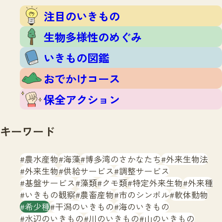
注目のいきもの
いきもの調査隊
注目のいきもの
生物多様性のめぐみ
調査レポート
いきもの図鑑
生物多様性のめぐみ
おでかけコース
いきもの図鑑
マッチング
保全アクション
調査レポートTOP
おでかけコース
調査結果
お問合せ
ふくおかいきものマップ
マッチングTOP
保全アクション
掲載申し込みフォーム
キーワード
農水産物
海藻
博多湾のさかなたち
外来生物法
外来生物
供給サービス
調整サービス
基盤サービス
藻類
クモ類
特定外来生物
外来種
文字サイズ
小
中
大
いきもの観察
農畜産物
市のシンボル
軟体動物
希少種
干潟のいきもの
海のいきもの
生物多様性ふくおかウェブセンターとは
水辺のいきもの
川のいきもの
山のいきもの