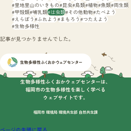
サイトマップ
里地里山のいきもの
昆虫
鳥類
植物
魚類
両生類
甲殻類
哺乳類
は虫類
その他動物
たべよう
えらぼう
ふれよう
まもろう
つたえよう
生物多様性
記事が見つかりませんでした。
生物多様性ふくおかウェブセンターは、
福岡市の生物多様性を楽しく学べる
ウェブサイトです。
福岡市 環境局 環境共生部 自然共生課
ページの先頭に戻る