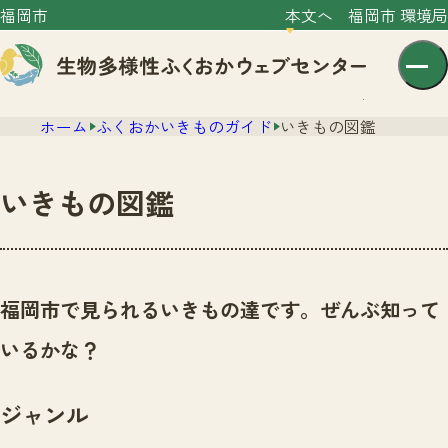
福岡市
本文へ
福岡市 環境局
ホーム
ふくおかいきものガイド
いきもの図鑑
いきもの図鑑
センター紹介
ニュース
福岡市で見られるいきもの達です。ぜんぶ知って
センター紹介TOP
サイトポリシー
いるかな？
いきものガイド
プライバシーポリシー
ニュースTOP
市の取組み
ジャンル
イベント
いきものガイドTOP