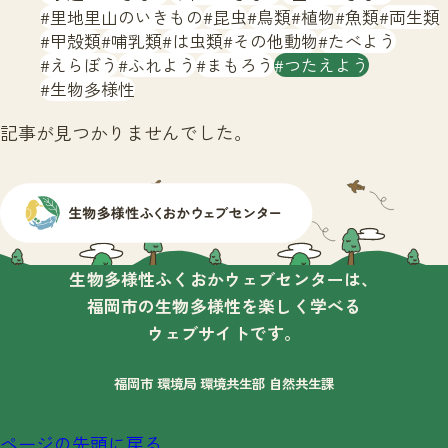
サイトマップ
里地里山のいきもの
昆虫
鳥類
植物
魚類
両生類
甲殻類
哺乳類
は虫類
その他動物
たべよう
えらぼう
ふれよう
まもろう
つたえよう
生物多様性
記事が見つかりませんでした。
生物多様性ふくおかウェブセンターは、
福岡市の生物多様性を楽しく学べる
ウェブサイトです。
福岡市 環境局 環境共生部 自然共生課
ページの先頭に戻る