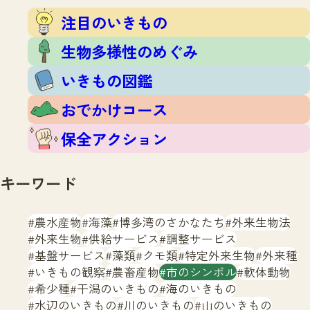
注目のいきもの
いきもの調査隊
注目のいきもの
生物多様性のめぐみ
調査レポート
いきもの図鑑
生物多様性のめぐみ
おでかけコース
いきもの図鑑
マッチング
保全アクション
調査レポートTOP
おでかけコース
調査結果
お問合せ
ふくおかいきものマップ
マッチングTOP
保全アクション
掲載申し込みフォーム
キーワード
農水産物
海藻
博多湾のさかなたち
外来生物法
外来生物
供給サービス
調整サービス
基盤サービス
藻類
クモ類
特定外来生物
外来種
文字サイズ
小
中
大
いきもの観察
農畜産物
市のシンボル
軟体動物
希少種
干潟のいきもの
海のいきもの
生物多様性ふくおかウェブセンターとは
水辺のいきもの
川のいきもの
山のいきもの