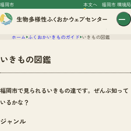
福岡市
本文へ
福岡市 環境局
ホーム
ふくおかいきものガイド
いきもの図鑑
いきもの図鑑
センター紹介
ニュース
福岡市で見られるいきもの達です。ぜんぶ知って
センター紹介TOP
サイトポリシー
いるかな？
いきものガイド
プライバシーポリシー
ニュースTOP
市の取組み
ジャンル
イベント
いきものガイドTOP