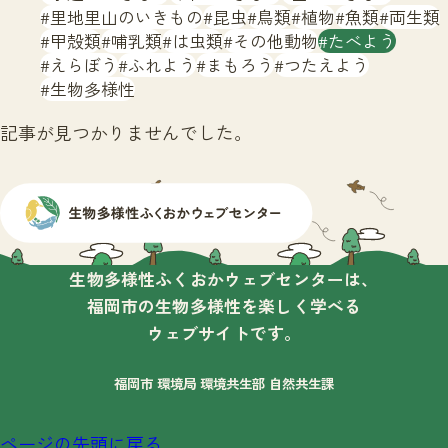
サイトマップ
里地里山のいきもの
昆虫
鳥類
植物
魚類
両生類
甲殻類
哺乳類
は虫類
その他動物
たべよう
えらぼう
ふれよう
まもろう
つたえよう
生物多様性
記事が見つかりませんでした。
生物多様性ふくおかウェブセンターは、
福岡市の生物多様性を楽しく学べる
ウェブサイトです。
福岡市 環境局 環境共生部 自然共生課
ページの先頭に戻る