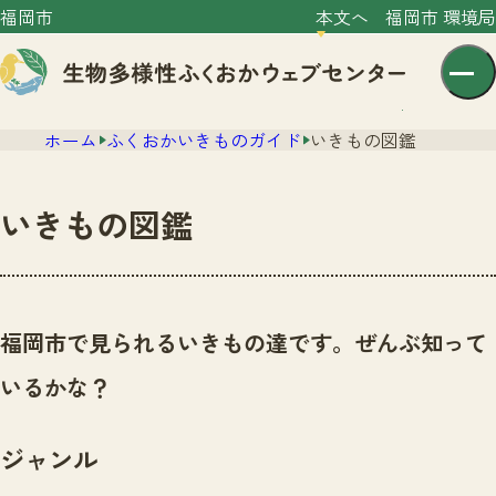
福岡市
本文へ
福岡市 環境局
ホーム
ふくおかいきものガイド
いきもの図鑑
いきもの図鑑
センター紹介
ニュース
福岡市で見られるいきもの達です。ぜんぶ知って
センター紹介TOP
サイトポリシー
いるかな？
いきものガイド
プライバシーポリシー
ニュースTOP
市の取組み
ジャンル
イベント
いきものガイドTOP