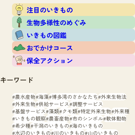
注目のいきもの
いきもの調査隊
注目のいきもの
生物多様性のめぐみ
調査レポート
いきもの図鑑
生物多様性のめぐみ
おでかけコース
いきもの図鑑
マッチング
保全アクション
調査レポートTOP
おでかけコース
調査結果
お問合せ
ふくおかいきものマップ
マッチングTOP
保全アクション
掲載申し込みフォーム
キーワード
農水産物
海藻
博多湾のさかなたち
外来生物法
外来生物
供給サービス
調整サービス
基盤サービス
藻類
クモ類
特定外来生物
外来種
文字サイズ
小
中
大
いきもの観察
農畜産物
市のシンボル
軟体動物
希少種
干潟のいきもの
海のいきもの
生物多様性ふくおかウェブセンターとは
水辺のいきもの
川のいきもの
山のいきもの