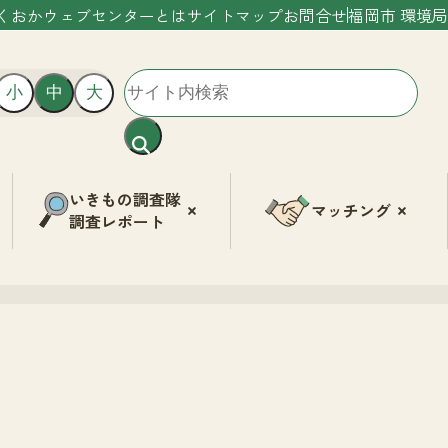
くおかウェブセンターとは
サイトマップ
お問合せ
福岡市 環境局
小
中
大
いきもの調査隊
マッチング
調査レポート