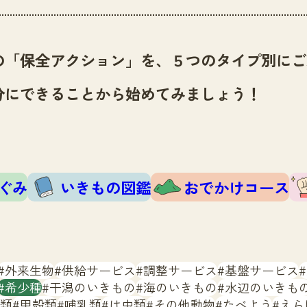
の「保全アクション」を、５つのタイプ別にご
分にできることから始めてみましょう！
ぐみ
いきもの図鑑
おでかけコース
外来生物
供給サービス
調整サービス
基盤サービス
希少種
干潟のいきもの
海のいきもの
水辺のいきも
類
甲殻類
哺乳類
は虫類
その他動物
たべよう
えら