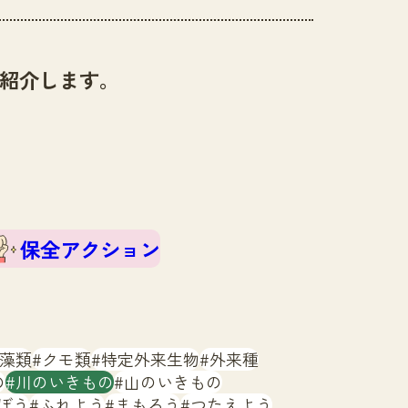
紹介します。
保全アクション
藻類
クモ類
特定外来生物
外来種
の
川のいきもの
山のいきもの
ぼう
ふれよう
まもろう
つたえよう