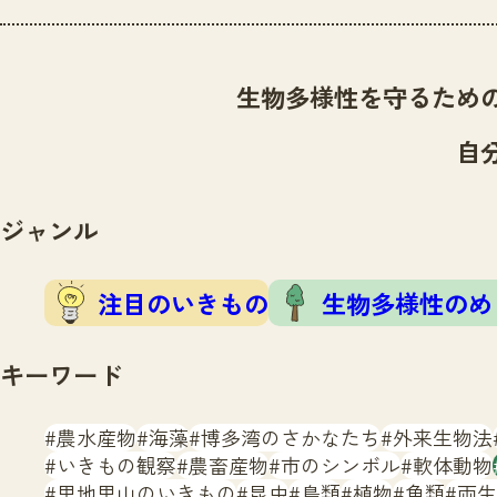
生物多様性を守るため
自
ジャンル
注目のいきもの
生物多様性のめ
キーワード
農水産物
海藻
博多湾のさかなたち
外来生物法
いきもの観察
農畜産物
市のシンボル
軟体動物
里地里山のいきもの
昆虫
鳥類
植物
魚類
両生