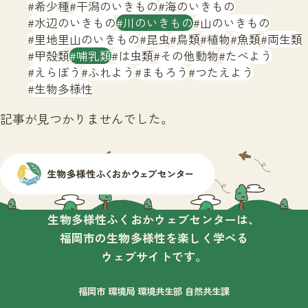
サイトマップ
希少種
干潟のいきもの
海のいきもの
水辺のいきもの
川のいきもの
山のいきもの
里地里山のいきもの
昆虫
鳥類
植物
魚類
両生類
甲殻類
哺乳類
は虫類
その他動物
たべよう
えらぼう
ふれよう
まもろう
つたえよう
生物多様性
記事が見つかりませんでした。
生物多様性ふくおかウェブセンターは、
福岡市の生物多様性を楽しく学べる
ウェブサイトです。
福岡市 環境局 環境共生部 自然共生課