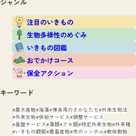
ジャンル
注目のいきもの
いきもの調査隊
生物多様性のめぐみ
調査レポート
いきもの図鑑
注目のいきもの
おでかけコース
生物多様性のめぐみ
マッチング
保全アクション
調査レポートTOP
いきもの図鑑
調査結果
お問合せ
ふくおかいきものマップ
マッチングTOP
おでかけコース
掲載申し込みフォーム
保全アクション
キーワード
農水産物
海藻
博多湾のさかなたち
外来生物法
文字サイズ
小
中
大
外来生物
供給サービス
調整サービス
基盤サービス
藻類
クモ類
特定外来生物
外来種
生物多様性ふくおかウェブセンターとは
いきもの観察
農畜産物
市のシンボル
軟体動物