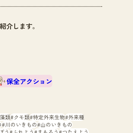
紹介します。
保全アクション
藻類
クモ類
特定外来生物
外来種
の
川のいきもの
山のいきもの
ぼう
ふれよう
まもろう
つたえよう