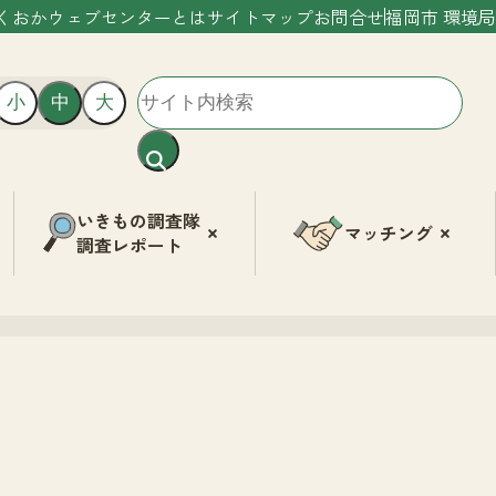
くおかウェブセンターとは
サイトマップ
お問合せ
福岡市 環境局
小
中
大
いきもの調査隊
マッチング
調査レポート