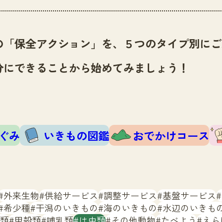
の「保全アクション」を、５つのタイプ別にご
分にできることから始めてみましょう！
ぐみ
いきもの図鑑
おでかけコース
外来生物
供給サービス
調整サービス
基盤サービス
希少種
干潟のいきもの
海のいきもの
水辺のいきも
類
甲殻類
哺乳類
は虫類
その他動物
たべよう
えら