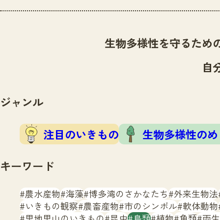
生物多様性を守るため
自
ジャンル
注目のいきもの
生物多様性のめ
キーワード
農水産物
海藻
博多湾のさかなたち
外来生物法
いきもの観察
農畜産物
市のシンボル
軟体動物
里地里山のいきもの
昆虫
鳥類
植物
魚類
両生