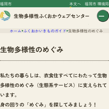
福岡市
本文へ
福岡市 環境局
ホーム
ふくおかいきものガイド
生物多様性のめぐみ
生物多様性のめぐみ
センター紹介
ニュース
私たちの暮らしは、衣食住すべてにわたって生物
センター紹介TOP
サイトポリシー
多様性のめぐみ（生態系サービス）に支えられて
いきものガイド
プライバシーポリシー
ニュースTOP
います。
市の取組み
イベント
身の回りの「めぐみ」を探してみましょう！
いきものガイドTOP