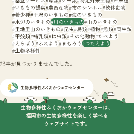
基盤サービス
藻類
クモ類
特定外来生物
外来種
サイトマップ
いきもの観察
農畜産物
市のシンボル
軟体動物
希少種
干潟のいきもの
海のいきもの
水辺のいきもの
川のいきもの
山のいきもの
里地里山のいきもの
昆虫
鳥類
植物
魚類
両生類
甲殻類
哺乳類
は虫類
その他動物
たべよう
えらぼう
ふれよう
まもろう
つたえよう
生物多様性
記事が見つかりませんでした。
生物多様性ふくおかウェブセンターは、
福岡市の生物多様性を楽しく学べる
ウェブサイトです。