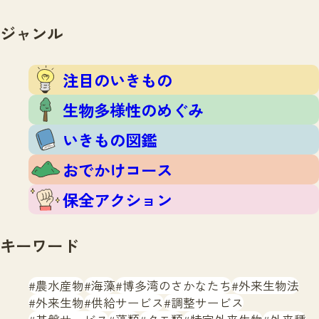
注目のいきもの
いきもの調査隊
生物多様性のめぐみ
ジャンル
調査レポート
いきもの図鑑
おでかけコース
注目のいきもの
マッチング
保全アクション
調査レポートTOP
生物多様性のめぐみ
調査結果
お問合せ
ふくおかいきものマップ
いきもの図鑑
マッチングTOP
掲載申し込みフォーム
おでかけコース
保全アクション
キーワード
文字サイズ
小
中
大
農水産物
海藻
博多湾のさかなたち
外来生物法
外来生物
供給サービス
調整サービス
生物多様性ふくおかウェブセンターとは