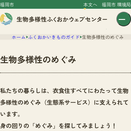
福岡市
本文へ
福岡市 環境局
ホーム
ふくおかいきものガイド
生物多様性のめぐみ
生物多様性のめぐみ
センター紹介
ニュース
私たちの暮らしは、衣食住すべてにわたって生物
センター紹介TOP
サイトポリシー
多様性のめぐみ（生態系サービス）に支えられて
いきものガイド
プライバシーポリシー
ニュースTOP
います。
市の取組み
イベント
身の回りの「めぐみ」を探してみましょう！
いきものガイドTOP