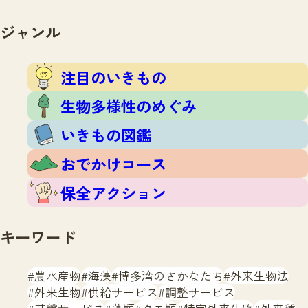
注目のいきもの
いきもの調査隊
生物多様性のめぐみ
ジャンル
調査レポート
いきもの図鑑
おでかけコース
注目のいきもの
マッチング
保全アクション
調査レポートTOP
生物多様性のめぐみ
調査結果
お問合せ
ふくおかいきものマップ
いきもの図鑑
マッチングTOP
掲載申し込みフォーム
おでかけコース
保全アクション
キーワード
文字サイズ
小
中
大
農水産物
海藻
博多湾のさかなたち
外来生物法
外来生物
供給サービス
調整サービス
生物多様性ふくおかウェブセンターとは