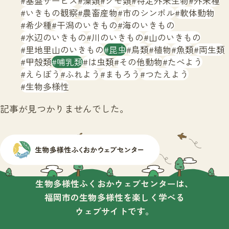
基盤サービス
藻類
クモ類
特定外来生物
外来種
サイトマップ
いきもの観察
農畜産物
市のシンボル
軟体動物
希少種
干潟のいきもの
海のいきもの
水辺のいきもの
川のいきもの
山のいきもの
里地里山のいきもの
昆虫
鳥類
植物
魚類
両生類
甲殻類
哺乳類
は虫類
その他動物
たべよう
えらぼう
ふれよう
まもろう
つたえよう
生物多様性
記事が見つかりませんでした。
生物多様性ふくおかウェブセンターは、
福岡市の生物多様性を楽しく学べる
ウェブサイトです。