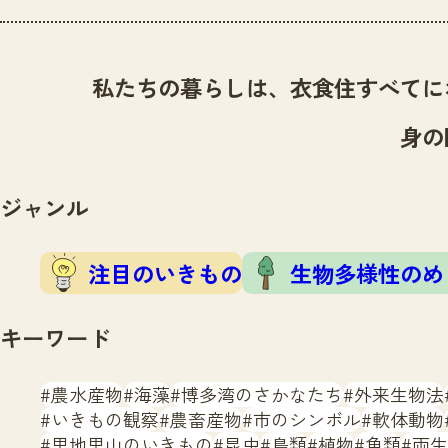
私たちの暮らしは、衣食住すべてに
身の
ジャンル
注目のいきもの
生物多様性のめ
キーワード
農水産物
海藻
博多湾のさかなたち
外来生物法
いきもの観察
農畜産物
市のシンボル
軟体動物
里地里山のいきもの
昆虫
鳥類
植物
魚類
両生