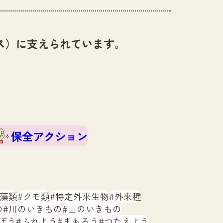
ス）に支えられています。
保全アクション
藻類
クモ類
特定外来生物
外来種
の
川のいきもの
山のいきもの
ぼう
ふれよう
まもろう
つたえよう