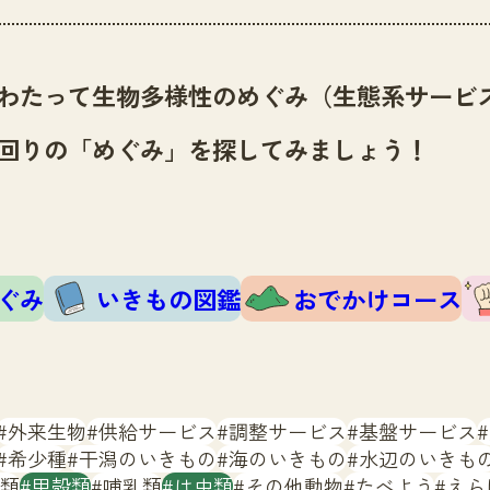
わたって生物多様性のめぐみ（生態系サービ
回りの「めぐみ」を探してみましょう！
ぐみ
いきもの図鑑
おでかけコース
外来生物
供給サービス
調整サービス
基盤サービス
希少種
干潟のいきもの
海のいきもの
水辺のいきも
類
甲殻類
哺乳類
は虫類
その他動物
たべよう
えら