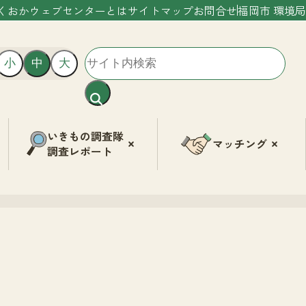
くおかウェブセンターとは
サイトマップ
お問合せ
福岡市 環境局
小
中
大
いきもの調査隊
マッチング
調査レポート