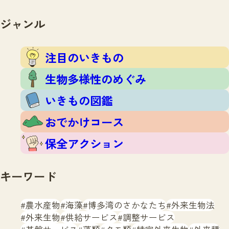
注目のいきもの
いきもの調査隊
生物多様性のめぐみ
ジャンル
調査レポート
いきもの図鑑
おでかけコース
注目のいきもの
マッチング
保全アクション
調査レポートTOP
生物多様性のめぐみ
調査結果
お問合せ
ふくおかいきものマップ
いきもの図鑑
マッチングTOP
掲載申し込みフォーム
おでかけコース
保全アクション
キーワード
文字サイズ
小
中
大
農水産物
海藻
博多湾のさかなたち
外来生物法
外来生物
供給サービス
調整サービス
生物多様性ふくおかウェブセンターとは