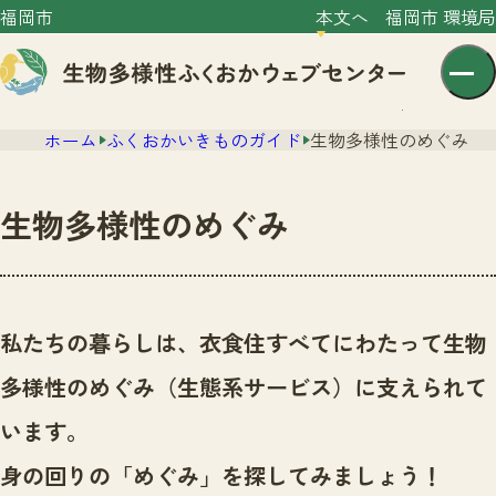
福岡市
本文へ
福岡市 環境局
ホーム
ふくおかいきものガイド
生物多様性のめぐみ
生物多様性のめぐみ
センター紹介
ニュース
私たちの暮らしは、衣食住すべてにわたって生物
センター紹介TOP
サイトポリシー
多様性のめぐみ（生態系サービス）に支えられて
いきものガイド
プライバシーポリシー
ニュースTOP
います。
市の取組み
イベント
身の回りの「めぐみ」を探してみましょう！
いきものガイドTOP