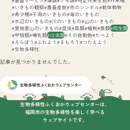
基盤サービス
藻類
クモ類
特定外来生物
外来種
サイトマップ
いきもの観察
農畜産物
市のシンボル
軟体動物
希少種
干潟のいきもの
海のいきもの
水辺のいきもの
川のいきもの
山のいきもの
里地里山のいきもの
昆虫
鳥類
植物
魚類
両生類
甲殻類
哺乳類
は虫類
その他動物
たべよう
えらぼう
ふれよう
まもろう
つたえよう
生物多様性
記事が見つかりませんでした。
生物多様性ふくおかウェブセンターは、
福岡市の生物多様性を楽しく学べる
ウェブサイトです。