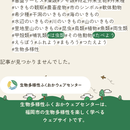
基盤サービス
藻類
クモ類
特定外来生物
外来種
サイトマップ
いきもの観察
農畜産物
市のシンボル
軟体動物
希少種
干潟のいきもの
海のいきもの
水辺のいきもの
川のいきもの
山のいきもの
里地里山のいきもの
昆虫
鳥類
植物
魚類
両生類
甲殻類
哺乳類
は虫類
その他動物
たべよう
えらぼう
ふれよう
まもろう
つたえよう
生物多様性
記事が見つかりませんでした。
生物多様性ふくおかウェブセンターは、
福岡市の生物多様性を楽しく学べる
ウェブサイトです。