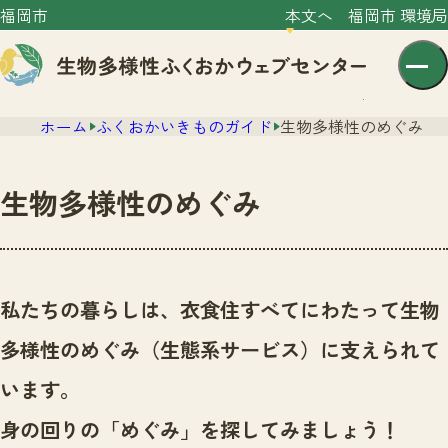
福岡市
本文へ
福岡市 環境局
ホーム
ふくおかいきものガイド
生物多様性のめぐみ
生物多様性のめぐみ
センター紹介
ニュース
私たちの暮らしは、衣食住すべてにわたって生物
センター紹介TOP
サイトポリシー
多様性のめぐみ（生態系サービス）に支えられて
いきものガイド
プライバシーポリシー
ニュースTOP
います。
市の取組み
イベント
身の回りの「めぐみ」を探してみましょう！
いきものガイドTOP