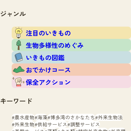
注目のいきもの
いきもの調査隊
生物多様性のめぐみ
ジャンル
調査レポート
いきもの図鑑
おでかけコース
注目のいきもの
マッチング
保全アクション
調査レポートTOP
生物多様性のめぐみ
調査結果
お問合せ
ふくおかいきものマップ
いきもの図鑑
マッチングTOP
掲載申し込みフォーム
おでかけコース
保全アクション
キーワード
文字サイズ
小
中
大
農水産物
海藻
博多湾のさかなたち
外来生物法
外来生物
供給サービス
調整サービス
生物多様性ふくおかウェブセンターとは