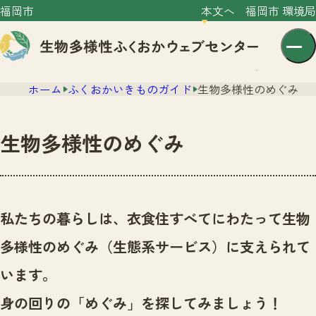
福岡市
本文へ
福岡市 環境局
ホーム
ふくおかいきものガイド
生物多様性のめぐみ
生物多様性のめぐみ
センター紹介
ニュース
私たちの暮らしは、衣食住すべてにわたって生物
センター紹介TOP
サイトポリシー
多様性のめぐみ（生態系サービス）に支えられて
いきものガイド
プライバシーポリシー
ニュースTOP
います。
市の取組み
イベント
身の回りの「めぐみ」を探してみましょう！
いきものガイドTOP