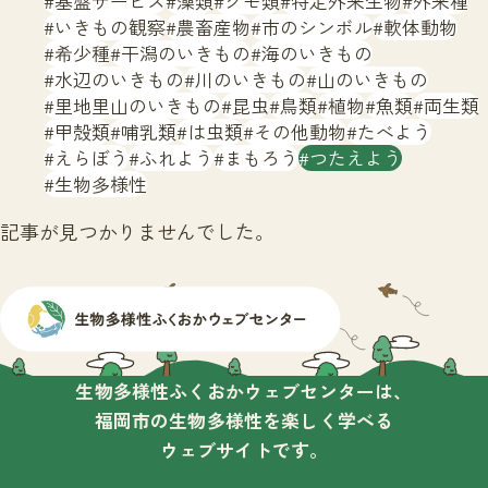
基盤サービス
藻類
クモ類
特定外来生物
外来種
サイトマップ
いきもの観察
農畜産物
市のシンボル
軟体動物
希少種
干潟のいきもの
海のいきもの
水辺のいきもの
川のいきもの
山のいきもの
里地里山のいきもの
昆虫
鳥類
植物
魚類
両生類
甲殻類
哺乳類
は虫類
その他動物
たべよう
えらぼう
ふれよう
まもろう
つたえよう
生物多様性
記事が見つかりませんでした。
生物多様性ふくおかウェブセンターは、
福岡市の生物多様性を楽しく学べる
ウェブサイトです。