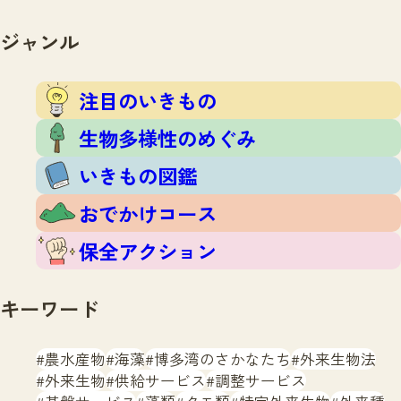
注目のいきもの
いきもの調査隊
生物多様性のめぐみ
ジャンル
調査レポート
いきもの図鑑
おでかけコース
注目のいきもの
マッチング
保全アクション
調査レポートTOP
生物多様性のめぐみ
調査結果
お問合せ
ふくおかいきものマップ
いきもの図鑑
マッチングTOP
掲載申し込みフォーム
おでかけコース
保全アクション
キーワード
文字サイズ
小
中
大
農水産物
海藻
博多湾のさかなたち
外来生物法
外来生物
供給サービス
調整サービス
生物多様性ふくおかウェブセンターとは