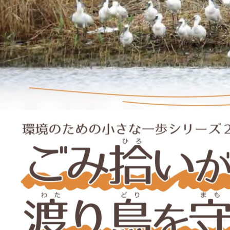
注目のいきもの
いきもの調査隊
生物多様性のめぐみ
調査レポート
いきもの図鑑
おでかけコース
マッチング
保全アクション
調査レポートTOP
調査結果
お問合せ
ふくおかいきものマップ
マッチングTOP
掲載申し込みフォーム
文字サイズ
小
中
大
生物多様性ふくおかウェブセンターとは