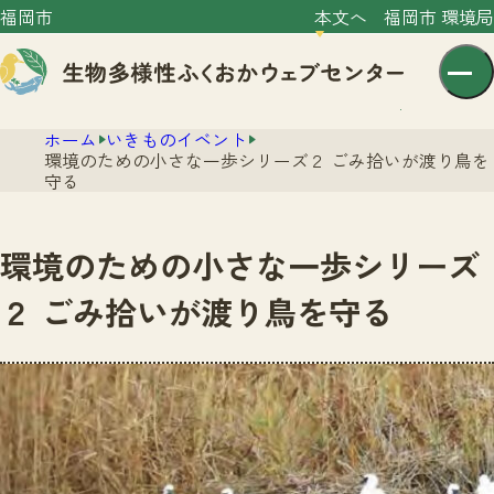
福岡市
本文へ
福岡市 環境局
ホーム
いきものイベント
環境のための小さな一歩シリーズ２ ごみ拾いが渡り鳥を
守る
環境のための小さな一歩シリーズ
センター紹介
２ ごみ拾いが渡り鳥を守る
ニュース
センター紹介TOP
サイトポリシー
いきものガイド
プライバシーポリシー
ニュースTOP
市の取組み
イベント
いきものガイドTOP