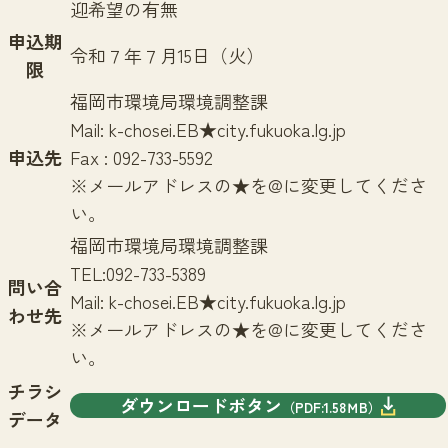
迎希望の有無
申込期
令和７年７月15日（火）
限
福岡市環境局環境調整課
Mail: k-chosei.EB★city.fukuoka.lg.jp
申込先
Fax : 092-733-5592
※メールアドレスの★を@に変更してくださ
い。
福岡市環境局環境調整課
TEL:092-733-5389
問い合
Mail: k-chosei.EB★city.fukuoka.lg.jp
わせ先
※メールアドレスの★を@に変更してくださ
い。
チラシ
ダウンロードボタン
（PDF:1.58ＭB）
データ