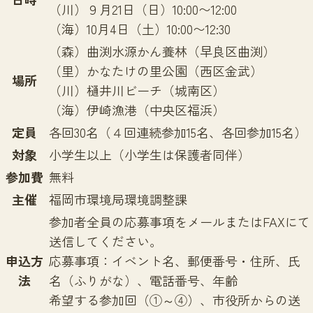
（川）９月21日（日）10:00〜12:00
（海）10月4日（土）10:00〜12:30
（森）曲渕水源かん養林（早良区曲渕）
（里）かなたけの里公園（西区金武）
場所
（川）樋井川ビーチ（城南区）
（海）伊崎漁港（中央区福浜）
定員
各回30名（４回連続参加15名、各回参加15名）
対象
小学生以上（小学生は保護者同伴）
参加費
無料
主催
福岡市環境局環境調整課
参加者全員の応募事項をメールまたはFAXにて
送信してください。
申込方
応募事項：イベント名、郵便番号・住所、氏
法
名（ふりがな）、電話番号、年齢
希望する参加回（①～④）、市役所からの送