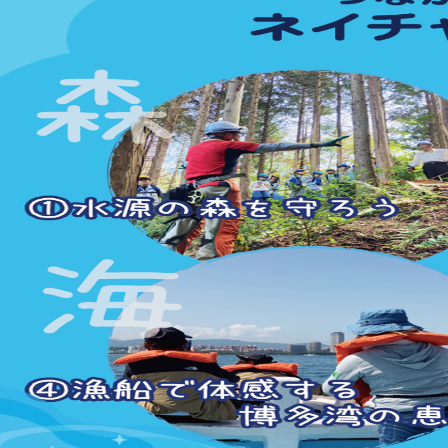
注目のいきもの
いきもの調査隊
生物多様性のめぐみ
調査レポート
いきもの図鑑
おでかけコース
マッチング
保全アクション
調査レポートTOP
調査結果
お問合せ
ふくおかいきものマップ
マッチングTOP
掲載申し込みフォーム
文字サイズ
小
中
大
生物多様性ふくおかウェブセンターとは