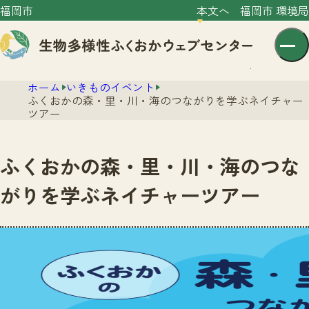
福岡市
本文へ
福岡市 環境局
ホーム
いきものイベント
ふくおかの森・里・川・海のつながりを学ぶネイチャー
ツアー
ふくおかの森・里・川・海のつな
センター紹介
がりを学ぶネイチャーツアー
ニュース
センター紹介TOP
サイトポリシー
いきものガイド
プライバシーポリシー
ニュースTOP
市の取組み
イベント
いきものガイドTOP