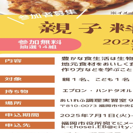
注目のいきもの
いきもの調査隊
生物多様性のめぐみ
調査レポート
いきもの図鑑
おでかけコース
マッチング
保全アクション
調査レポートTOP
調査結果
お問合せ
ふくおかいきものマップ
マッチングTOP
掲載申し込みフォーム
文字サイズ
小
中
大
生物多様性ふくおかウェブセンターとは