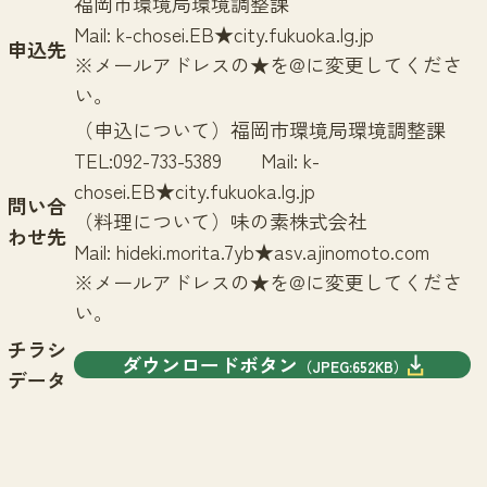
福岡市環境局環境調整課
Mail: k-chosei.EB★city.fukuoka.lg.jp
申込先
※メールアドレスの★を@に変更してくださ
い。
（申込について）福岡市環境局環境調整課
TEL:092-733-5389 Mail: k-
chosei.EB★city.fukuoka.lg.jp
問い合
（料理について）味の素株式会社
わせ先
Mail: hideki.morita.7yb★asv.ajinomoto.com
※メールアドレスの★を@に変更してくださ
い。
チラシ
ダウンロードボタン
（JPEG:652KB）
データ