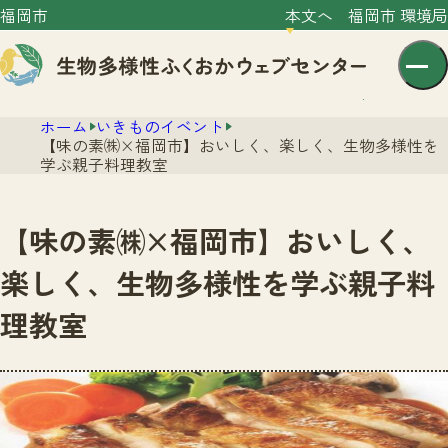
福岡市
本文へ
福岡市 環境局
ホーム
いきものイベント
【味の素㈱×福岡市】おいしく、楽しく、生物多様性を
学ぶ親子料理教室
【味の素㈱×福岡市】おいしく、
センター紹介
楽しく、生物多様性を学ぶ親子料
ニュース
理教室
センター紹介TOP
サイトポリシー
いきものガイド
プライバシーポリシー
ニュースTOP
市の取組み
イベント
いきものガイドTOP