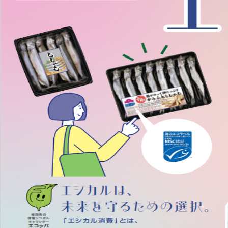
注目のいきもの
いきもの調査隊
生物多様性のめぐみ
調査レポート
いきもの図鑑
おでかけコース
マッチング
保全アクション
調査レポートTOP
調査結果
お問合せ
ふくおかいきものマップ
マッチングTOP
掲載申し込みフォーム
文字サイズ
小
中
大
生物多様性ふくおかウェブセンターとは