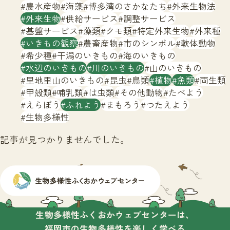
サイトマップ
農水産物
海藻
博多湾のさかなたち
外来生物法
外来生物
供給サービス
調整サービス
基盤サービス
藻類
クモ類
特定外来生物
外来種
いきもの観察
農畜産物
市のシンボル
軟体動物
希少種
干潟のいきもの
海のいきもの
水辺のいきもの
川のいきもの
山のいきもの
里地里山のいきもの
昆虫
鳥類
植物
魚類
両生類
甲殻類
哺乳類
は虫類
その他動物
たべよう
えらぼう
ふれよう
まもろう
つたえよう
生物多様性
記事が見つかりませんでした。
生物多様性ふくおかウェブセンターは、
福岡市の生物多様性を楽しく学べる