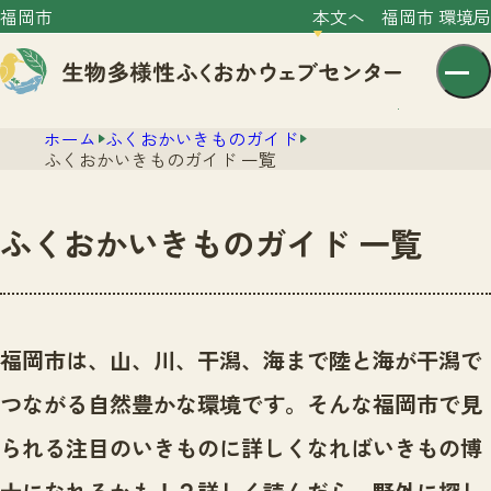
福岡市
本文へ
福岡市 環境局
ホーム
ふくおかいきものガイド
ふくおかいきものガイド 一覧
ふくおかいきものガイド 一覧
センター紹介
ニュース
センター紹介TOP
福岡市は、山、川、干潟、海まで陸と海が干潟で
サイトポリシー
いきものガイド
つながる自然豊かな環境です。
そんな福岡市で見
プライバシーポリシー
ニュースTOP
市の取組み
られる注目のいきものに詳しくなればいきもの博
イベント
いきものガイドTOP