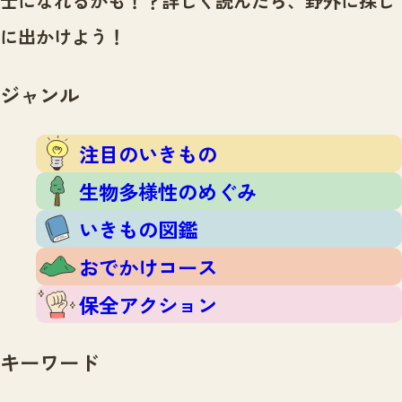
士になれるかも！？
詳しく読んだら、野外に探し
注目のいきもの
いきもの調査隊
に出かけよう！
生物多様性のめぐみ
調査レポート
いきもの図鑑
おでかけコース
ジャンル
マッチング
保全アクション
調査レポートTOP
調査結果
注目のいきもの
お問合せ
ふくおかいきものマップ
マッチングTOP
生物多様性のめぐみ
掲載申し込みフォーム
いきもの図鑑
おでかけコース
保全アクション
文字サイズ
小
中
大
キーワード
生物多様性ふくおかウェブセンターとは