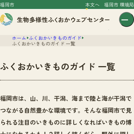
福岡市
本文へ
福岡市 環境局
ホーム
ふくおかいきものガイド
ふくおかいきものガイド 一覧
ふくおかいきものガイド 一覧
センター紹介
ニュース
センター紹介TOP
福岡市は、山、川、干潟、海まで陸と海が干潟で
サイトポリシー
いきものガイド
つながる自然豊かな環境です。
そんな福岡市で見
プライバシーポリシー
ニュースTOP
市の取組み
られる注目のいきものに詳しくなればいきもの博
イベント
いきものガイドTOP