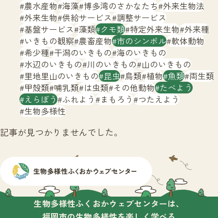
サイトマップ
農水産物
海藻
博多湾のさかなたち
外来生物法
外来生物
供給サービス
調整サービス
基盤サービス
藻類
クモ類
特定外来生物
外来種
いきもの観察
農畜産物
市のシンボル
軟体動物
希少種
干潟のいきもの
海のいきもの
水辺のいきもの
川のいきもの
山のいきもの
里地里山のいきもの
昆虫
鳥類
植物
魚類
両生類
甲殻類
哺乳類
は虫類
その他動物
たべよう
えらぼう
ふれよう
まもろう
つたえよう
生物多様性
記事が見つかりませんでした。
生物多様性ふくおかウェブセンターは、
福岡市の生物多様性を楽しく学べる