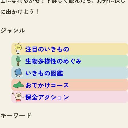
士になれるかも！？
詳しく読んだら、野外に探し
注目のいきもの
いきもの調査隊
に出かけよう！
生物多様性のめぐみ
調査レポート
いきもの図鑑
おでかけコース
ジャンル
マッチング
保全アクション
調査レポートTOP
調査結果
注目のいきもの
お問合せ
ふくおかいきものマップ
マッチングTOP
生物多様性のめぐみ
掲載申し込みフォーム
いきもの図鑑
おでかけコース
保全アクション
文字サイズ
小
中
大
キーワード
生物多様性ふくおかウェブセンターとは