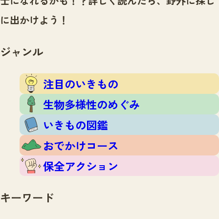
士になれるかも！？
詳しく読んだら、野外に探し
注目のいきもの
いきもの調査隊
に出かけよう！
生物多様性のめぐみ
調査レポート
いきもの図鑑
おでかけコース
ジャンル
マッチング
保全アクション
調査レポートTOP
調査結果
注目のいきもの
お問合せ
ふくおかいきものマップ
マッチングTOP
生物多様性のめぐみ
掲載申し込みフォーム
いきもの図鑑
おでかけコース
保全アクション
文字サイズ
小
中
大
キーワード
生物多様性ふくおかウェブセンターとは