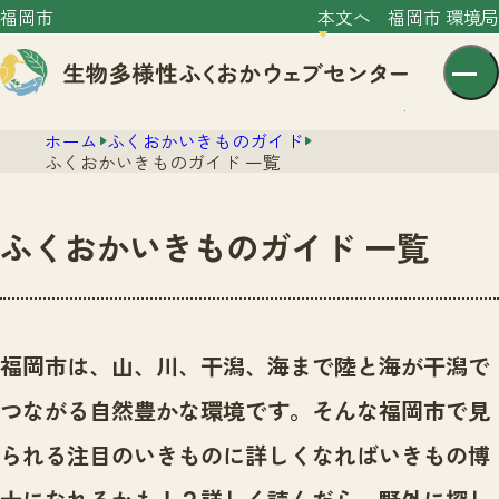
福岡市
本文へ
福岡市 環境局
ホーム
ふくおかいきものガイド
ふくおかいきものガイド 一覧
ふくおかいきものガイド 一覧
センター紹介
ニュース
センター紹介TOP
福岡市は、山、川、干潟、海まで陸と海が干潟で
サイトポリシー
いきものガイド
つながる自然豊かな環境です。
そんな福岡市で見
プライバシーポリシー
ニュースTOP
市の取組み
られる注目のいきものに詳しくなればいきもの博
イベント
いきものガイドTOP