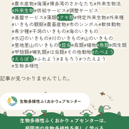
サイトマップ
農水産物
海藻
博多湾のさかなたち
外来生物法
外来生物
供給サービス
調整サービス
基盤サービス
藻類
クモ類
特定外来生物
外来種
いきもの観察
農畜産物
市のシンボル
軟体動物
希少種
干潟のいきもの
海のいきもの
水辺のいきもの
川のいきもの
山のいきもの
里地里山のいきもの
昆虫
鳥類
植物
魚類
両生類
甲殻類
哺乳類
は虫類
その他動物
たべよう
えらぼう
ふれよう
まもろう
つたえよう
生物多様性
記事が見つかりませんでした。
生物多様性ふくおかウェブセンターは、
福岡市の生物多様性を楽しく学べる