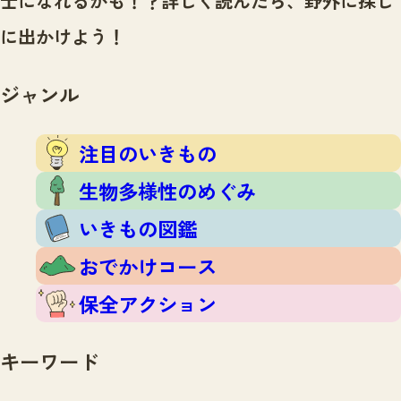
士になれるかも！？
詳しく読んだら、野外に探し
注目のいきもの
いきもの調査隊
に出かけよう！
生物多様性のめぐみ
調査レポート
いきもの図鑑
おでかけコース
ジャンル
マッチング
保全アクション
調査レポートTOP
調査結果
注目のいきもの
お問合せ
ふくおかいきものマップ
マッチングTOP
生物多様性のめぐみ
掲載申し込みフォーム
いきもの図鑑
おでかけコース
保全アクション
文字サイズ
小
中
大
キーワード
生物多様性ふくおかウェブセンターとは