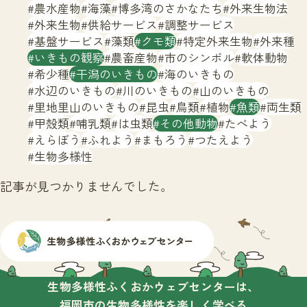
サイトマップ
農水産物
海藻
博多湾のさかなたち
外来生物法
外来生物
供給サービス
調整サービス
基盤サービス
藻類
クモ類
特定外来生物
外来種
いきもの観察
農畜産物
市のシンボル
軟体動物
希少種
干潟のいきもの
海のいきもの
水辺のいきもの
川のいきもの
山のいきもの
里地里山のいきもの
昆虫
鳥類
植物
魚類
両生類
甲殻類
哺乳類
は虫類
その他動物
たべよう
えらぼう
ふれよう
まもろう
つたえよう
生物多様性
記事が見つかりませんでした。
生物多様性ふくおかウェブセンターは、
福岡市の生物多様性を楽しく学べる