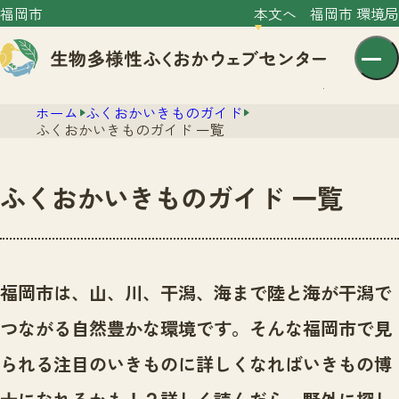
福岡市
本文へ
福岡市 環境局
ホーム
ふくおかいきものガイド
ふくおかいきものガイド 一覧
ふくおかいきものガイド 一覧
センター紹介
ニュース
センター紹介TOP
福岡市は、山、川、干潟、海まで陸と海が干潟で
サイトポリシー
いきものガイド
つながる自然豊かな環境です。
そんな福岡市で見
プライバシーポリシー
ニュースTOP
市の取組み
られる注目のいきものに詳しくなればいきもの博
イベント
いきものガイドTOP