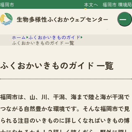
福岡市
本文へ
福岡市 環境局
ホーム
ふくおかいきものガイド
ふくおかいきものガイド 一覧
ふくおかいきものガイド 一覧
センター紹介
ニュース
センター紹介TOP
福岡市は、山、川、干潟、海まで陸と海が干潟で
サイトポリシー
いきものガイド
つながる自然豊かな環境です。
そんな福岡市で見
プライバシーポリシー
ニュースTOP
市の取組み
られる注目のいきものに詳しくなればいきもの博
イベント
いきものガイドTOP