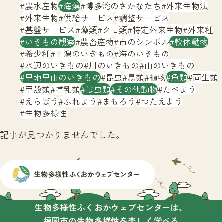
サイトマップ
農水産物
海藻
博多湾のさかなたち
外来生物法
外来生物
供給サービス
調整サービス
基盤サービス
藻類
クモ類
特定外来生物
外来種
いきもの観察
農畜産物
市のシンボル
軟体動物
希少種
干潟のいきもの
海のいきもの
水辺のいきもの
川のいきもの
山のいきもの
里地里山のいきもの
昆虫
鳥類
植物
魚類
両生類
甲殻類
哺乳類
は虫類
その他動物
たべよう
えらぼう
ふれよう
まもろう
つたえよう
生物多様性
記事が見つかりませんでした。
生物多様性ふくおかウェブセンターは、
福岡市の生物多様性を楽しく学べる