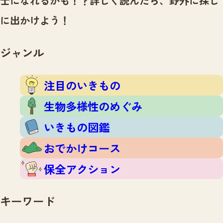
士になれるかも！？
詳しく読んだら、野外に探し
注目のいきもの
いきもの調査隊
に出かけよう！
生物多様性のめぐみ
調査レポート
いきもの図鑑
おでかけコース
ジャンル
マッチング
保全アクション
調査レポートTOP
調査結果
注目のいきもの
お問合せ
ふくおかいきものマップ
マッチングTOP
生物多様性のめぐみ
掲載申し込みフォーム
いきもの図鑑
おでかけコース
保全アクション
文字サイズ
小
中
大
キーワード
生物多様性ふくおかウェブセンターとは