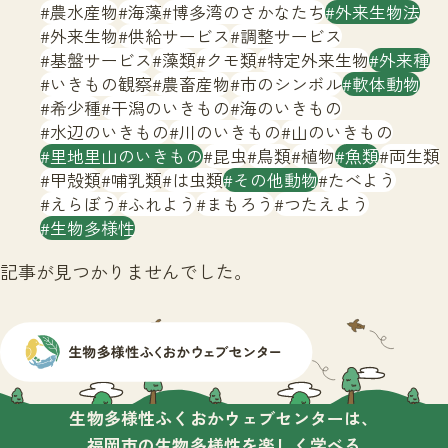
サイトマップ
農水産物
海藻
博多湾のさかなたち
外来生物法
外来生物
供給サービス
調整サービス
基盤サービス
藻類
クモ類
特定外来生物
外来種
いきもの観察
農畜産物
市のシンボル
軟体動物
希少種
干潟のいきもの
海のいきもの
水辺のいきもの
川のいきもの
山のいきもの
里地里山のいきもの
昆虫
鳥類
植物
魚類
両生類
甲殻類
哺乳類
は虫類
その他動物
たべよう
えらぼう
ふれよう
まもろう
つたえよう
生物多様性
記事が見つかりませんでした。
生物多様性ふくおかウェブセンターは、
福岡市の生物多様性を楽しく学べる