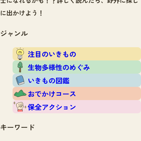
士になれるかも！？
詳しく読んだら、野外に探し
注目のいきもの
いきもの調査隊
に出かけよう！
生物多様性のめぐみ
調査レポート
いきもの図鑑
おでかけコース
ジャンル
マッチング
保全アクション
調査レポートTOP
調査結果
注目のいきもの
お問合せ
ふくおかいきものマップ
マッチングTOP
生物多様性のめぐみ
掲載申し込みフォーム
いきもの図鑑
おでかけコース
保全アクション
文字サイズ
小
中
大
キーワード
生物多様性ふくおかウェブセンターとは