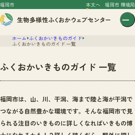
福岡市
本文へ
福岡市 環境局
ホーム
ふくおかいきものガイド
ふくおかいきものガイド 一覧
ふくおかいきものガイド 一覧
センター紹介
ニュース
センター紹介TOP
福岡市は、山、川、干潟、海まで陸と海が干潟で
サイトポリシー
いきものガイド
つながる自然豊かな環境です。
そんな福岡市で見
プライバシーポリシー
ニュースTOP
市の取組み
られる注目のいきものに詳しくなればいきもの博
イベント
いきものガイドTOP