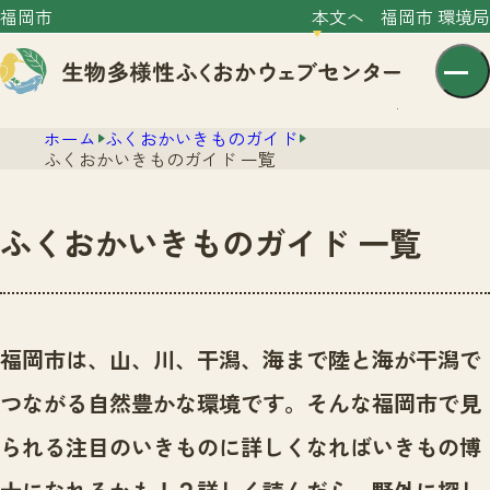
福岡市
本文へ
福岡市 環境局
ホーム
ふくおかいきものガイド
ふくおかいきものガイド 一覧
ふくおかいきものガイド 一覧
センター紹介
ニュース
センター紹介TOP
福岡市は、山、川、干潟、海まで陸と海が干潟で
サイトポリシー
いきものガイド
つながる自然豊かな環境です。
そんな福岡市で見
プライバシーポリシー
ニュースTOP
市の取組み
られる注目のいきものに詳しくなればいきもの博
イベント
いきものガイドTOP