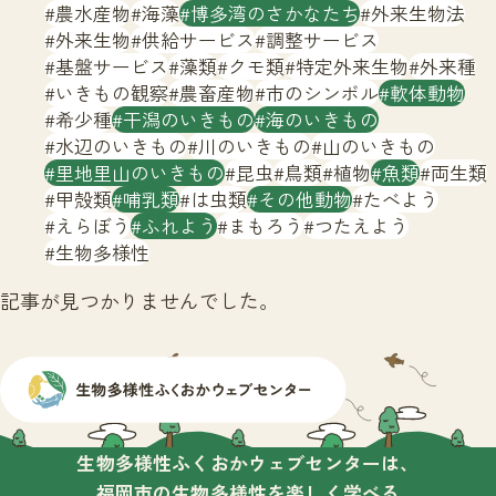
サイトマップ
農水産物
海藻
博多湾のさかなたち
外来生物法
外来生物
供給サービス
調整サービス
基盤サービス
藻類
クモ類
特定外来生物
外来種
いきもの観察
農畜産物
市のシンボル
軟体動物
希少種
干潟のいきもの
海のいきもの
水辺のいきもの
川のいきもの
山のいきもの
里地里山のいきもの
昆虫
鳥類
植物
魚類
両生類
甲殻類
哺乳類
は虫類
その他動物
たべよう
えらぼう
ふれよう
まもろう
つたえよう
生物多様性
記事が見つかりませんでした。
生物多様性ふくおかウェブセンターは、
福岡市の生物多様性を楽しく学べる