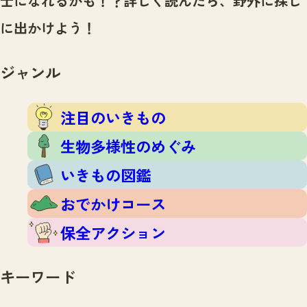
士になれるかも！？
詳しく読んだら、野外に探し
注目のいきもの
いきもの調査隊
に出かけよう！
生物多様性のめぐみ
調査レポート
いきもの図鑑
おでかけコース
ジャンル
マッチング
保全アクション
調査レポートTOP
調査結果
注目のいきもの
お問合せ
ふくおかいきものマップ
マッチングTOP
生物多様性のめぐみ
掲載申し込みフォーム
いきもの図鑑
おでかけコース
保全アクション
文字サイズ
小
中
大
キーワード
生物多様性ふくおかウェブセンターとは