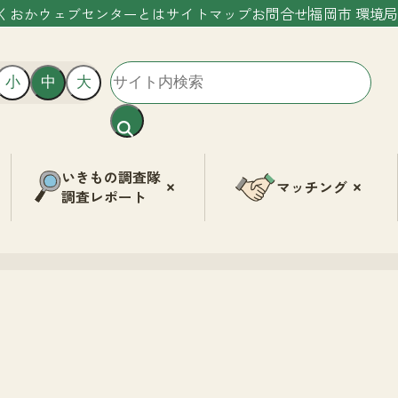
くおかウェブセンターとは
サイトマップ
お問合せ
福岡市 環境局
小
中
大
いきもの調査隊
マッチング
調査レポート