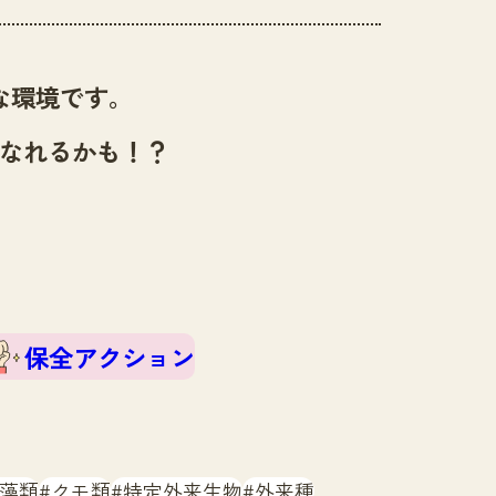
な環境です。
なれるかも！？
保全アクション
藻類
クモ類
特定外来生物
外来種