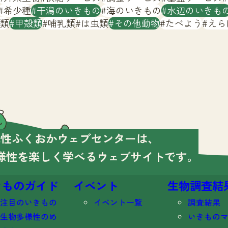
希少種
干潟のいきもの
海のいきもの
水辺のいきも
類
甲殻類
哺乳類
は虫類
その他動物
たべよう
えら
様性ふくおかウェブセンターは、
様性を楽しく学べる
ウェブサイトです。
きものガイド
イベント
生物調査結
注目のいきもの
イベント一覧
調査結果
生物多様性のめ
いきもの