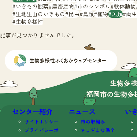
いきもの観察
農畜産物
市のシンボル
軟体動物
里地里山のいきもの
昆虫
鳥類
植物
魚類
両生
生物多様性
記事が見つかりませんでした。
生物多
福岡市の生物多
センター紹介
ニュース
い
サイトポリシー
市の取組み
プライバシーポ
さまざまな保全