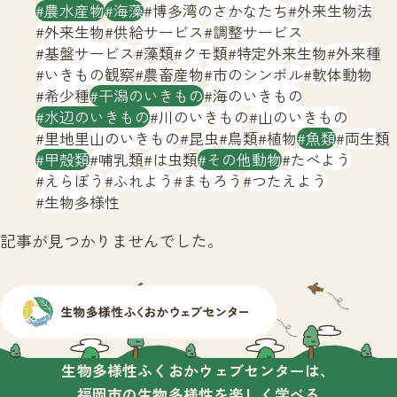
サイトマップ
農水産物
海藻
博多湾のさかなたち
外来生物法
外来生物
供給サービス
調整サービス
基盤サービス
藻類
クモ類
特定外来生物
外来種
いきもの観察
農畜産物
市のシンボル
軟体動物
希少種
干潟のいきもの
海のいきもの
水辺のいきもの
川のいきもの
山のいきもの
里地里山のいきもの
昆虫
鳥類
植物
魚類
両生類
甲殻類
哺乳類
は虫類
その他動物
たべよう
えらぼう
ふれよう
まもろう
つたえよう
生物多様性
記事が見つかりませんでした。
生物多様性ふくおかウェブセンターは、
福岡市の生物多様性を楽しく学べる