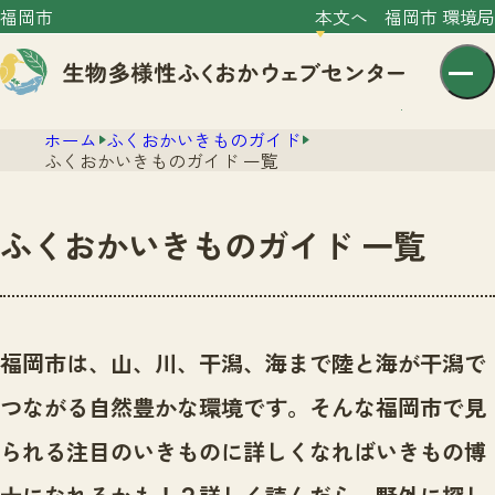
福岡市
本文へ
福岡市 環境局
ホーム
ふくおかいきものガイド
ふくおかいきものガイド 一覧
ふくおかいきものガイド 一覧
センター紹介
ニュース
センター紹介TOP
福岡市は、山、川、干潟、海まで陸と海が干潟で
サイトポリシー
いきものガイド
つながる自然豊かな環境です。
そんな福岡市で見
プライバシーポリシー
ニュースTOP
市の取組み
られる注目のいきものに詳しくなればいきもの博
イベント
いきものガイドTOP