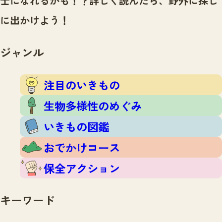
士になれるかも！？
詳しく読んだら、野外に探し
注目のいきもの
いきもの調査隊
に出かけよう！
生物多様性のめぐみ
調査レポート
いきもの図鑑
おでかけコース
ジャンル
マッチング
保全アクション
調査レポートTOP
調査結果
注目のいきもの
お問合せ
ふくおかいきものマップ
マッチングTOP
生物多様性のめぐみ
掲載申し込みフォーム
いきもの図鑑
おでかけコース
保全アクション
文字サイズ
小
中
大
キーワード
生物多様性ふくおかウェブセンターとは