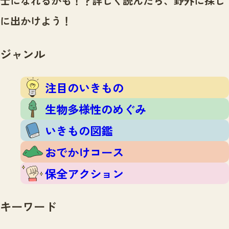
士になれるかも！？
詳しく読んだら、野外に探し
注目のいきもの
いきもの調査隊
に出かけよう！
生物多様性のめぐみ
調査レポート
いきもの図鑑
おでかけコース
ジャンル
マッチング
保全アクション
調査レポートTOP
調査結果
注目のいきもの
お問合せ
ふくおかいきものマップ
マッチングTOP
生物多様性のめぐみ
掲載申し込みフォーム
いきもの図鑑
おでかけコース
保全アクション
文字サイズ
小
中
大
キーワード
生物多様性ふくおかウェブセンターとは