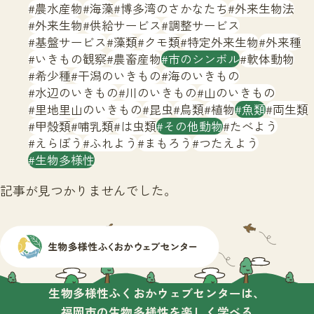
サイトマップ
農水産物
海藻
博多湾のさかなたち
外来生物法
外来生物
供給サービス
調整サービス
基盤サービス
藻類
クモ類
特定外来生物
外来種
いきもの観察
農畜産物
市のシンボル
軟体動物
希少種
干潟のいきもの
海のいきもの
水辺のいきもの
川のいきもの
山のいきもの
里地里山のいきもの
昆虫
鳥類
植物
魚類
両生類
甲殻類
哺乳類
は虫類
その他動物
たべよう
えらぼう
ふれよう
まもろう
つたえよう
生物多様性
記事が見つかりませんでした。
生物多様性ふくおかウェブセンターは、
福岡市の生物多様性を楽しく学べる