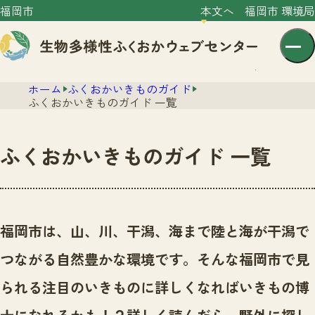
福岡市
本文へ
福岡市 環境局
ホーム
ふくおかいきものガイド
ふくおかいきものガイド 一覧
ふくおかいきものガイド 一覧
センター紹介
ニュース
センター紹介TOP
福岡市は、山、川、干潟、海まで陸と海が干潟で
サイトポリシー
いきものガイド
つながる自然豊かな環境です。
そんな福岡市で見
プライバシーポリシー
ニュースTOP
市の取組み
られる注目のいきものに詳しくなればいきもの博
イベント
いきものガイドTOP