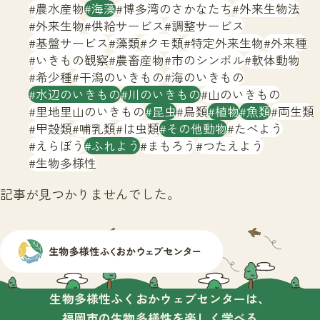
サイトマップ
農水産物
海藻
博多湾のさかなたち
外来生物法
外来生物
供給サービス
調整サービス
基盤サービス
藻類
クモ類
特定外来生物
外来種
いきもの観察
農畜産物
市のシンボル
軟体動物
希少種
干潟のいきもの
海のいきもの
水辺のいきもの
川のいきもの
山のいきもの
里地里山のいきもの
昆虫
鳥類
植物
魚類
両生類
甲殻類
哺乳類
は虫類
その他動物
たべよう
えらぼう
ふれよう
まもろう
つたえよう
生物多様性
記事が見つかりませんでした。
生物多様性ふくおかウェブセンターは、
福岡市の生物多様性を楽しく学べる