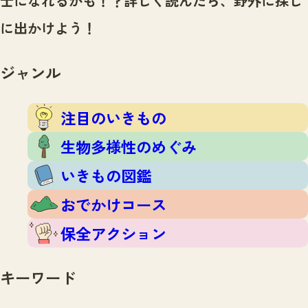
士になれるかも！？
詳しく読んだら、野外に探し
注目のいきもの
いきもの調査隊
に出かけよう！
生物多様性のめぐみ
調査レポート
いきもの図鑑
おでかけコース
ジャンル
マッチング
保全アクション
調査レポートTOP
調査結果
注目のいきもの
お問合せ
ふくおかいきものマップ
マッチングTOP
生物多様性のめぐみ
掲載申し込みフォーム
いきもの図鑑
おでかけコース
保全アクション
文字サイズ
小
中
大
キーワード
生物多様性ふくおかウェブセンターとは