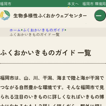
福岡市
本文へ
福岡市 環境局
ホーム
ふくおかいきものガイド
ふくおかいきものガイド 一覧
ふくおかいきものガイド 一覧
センター紹介
ニュース
センター紹介TOP
福岡市は、山、川、干潟、海まで陸と海が干潟で
サイトポリシー
いきものガイド
つながる自然豊かな環境です。
そんな福岡市で見
プライバシーポリシー
ニュースTOP
市の取組み
られる注目のいきものに詳しくなればいきもの博
イベント
いきものガイドTOP