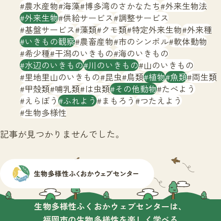
サイトマップ
農水産物
海藻
博多湾のさかなたち
外来生物法
外来生物
供給サービス
調整サービス
基盤サービス
藻類
クモ類
特定外来生物
外来種
いきもの観察
農畜産物
市のシンボル
軟体動物
希少種
干潟のいきもの
海のいきもの
水辺のいきもの
川のいきもの
山のいきもの
里地里山のいきもの
昆虫
鳥類
植物
魚類
両生類
甲殻類
哺乳類
は虫類
その他動物
たべよう
えらぼう
ふれよう
まもろう
つたえよう
生物多様性
記事が見つかりませんでした。
生物多様性ふくおかウェブセンターは、
福岡市の生物多様性を楽しく学べる