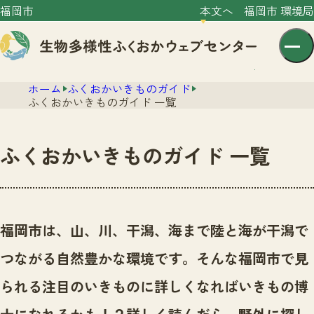
福岡市
本文へ
福岡市 環境局
ホーム
ふくおかいきものガイド
ふくおかいきものガイド 一覧
ふくおかいきものガイド 一覧
センター紹介
ニュース
センター紹介TOP
福岡市は、山、川、干潟、海まで陸と海が干潟で
サイトポリシー
いきものガイド
つながる自然豊かな環境です。
そんな福岡市で見
プライバシーポリシー
ニュースTOP
市の取組み
られる注目のいきものに詳しくなればいきもの博
イベント
いきものガイドTOP