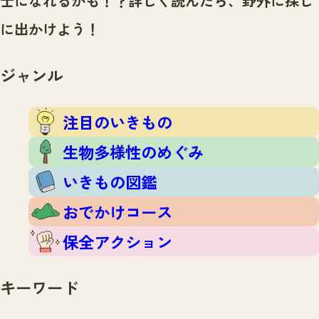
士になれるかも！？
詳しく読んだら、野外に探し
注目のいきもの
いきもの調査隊
に出かけよう！
生物多様性のめぐみ
調査レポート
いきもの図鑑
おでかけコース
ジャンル
マッチング
保全アクション
調査レポートTOP
調査結果
注目のいきもの
お問合せ
ふくおかいきものマップ
マッチングTOP
生物多様性のめぐみ
掲載申し込みフォーム
いきもの図鑑
おでかけコース
保全アクション
文字サイズ
小
中
大
キーワード
生物多様性ふくおかウェブセンターとは