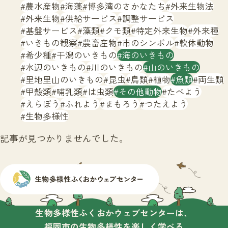
サイトマップ
農水産物
海藻
博多湾のさかなたち
外来生物法
外来生物
供給サービス
調整サービス
基盤サービス
藻類
クモ類
特定外来生物
外来種
いきもの観察
農畜産物
市のシンボル
軟体動物
希少種
干潟のいきもの
海のいきもの
水辺のいきもの
川のいきもの
山のいきもの
里地里山のいきもの
昆虫
鳥類
植物
魚類
両生類
甲殻類
哺乳類
は虫類
その他動物
たべよう
えらぼう
ふれよう
まもろう
つたえよう
生物多様性
記事が見つかりませんでした。
生物多様性ふくおかウェブセンターは、
福岡市の生物多様性を楽しく学べる