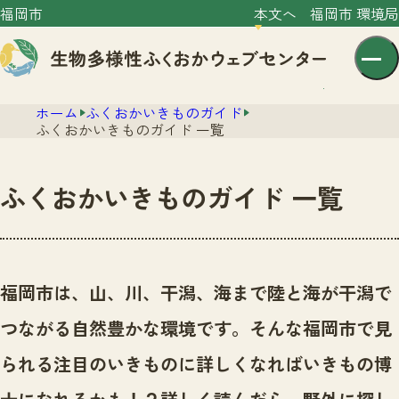
福岡市
本文へ
福岡市 環境局
ホーム
ふくおかいきものガイド
ふくおかいきものガイド 一覧
ふくおかいきものガイド 一覧
センター紹介
ニュース
センター紹介TOP
福岡市は、山、川、干潟、海まで陸と海が干潟で
サイトポリシー
いきものガイド
つながる自然豊かな環境です。
そんな福岡市で見
プライバシーポリシー
ニュースTOP
市の取組み
られる注目のいきものに詳しくなればいきもの博
イベント
いきものガイドTOP