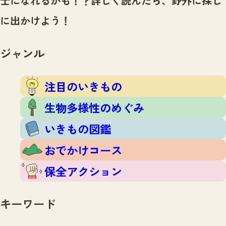
士になれるかも！？
詳しく読んだら、野外に探し
注目のいきもの
いきもの調査隊
に出かけよう！
生物多様性のめぐみ
調査レポート
いきもの図鑑
おでかけコース
ジャンル
マッチング
保全アクション
調査レポートTOP
調査結果
注目のいきもの
お問合せ
ふくおかいきものマップ
マッチングTOP
生物多様性のめぐみ
掲載申し込みフォーム
いきもの図鑑
おでかけコース
保全アクション
文字サイズ
小
中
大
キーワード
生物多様性ふくおかウェブセンターとは