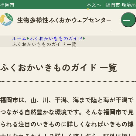
福岡市
本文へ
福岡市 環境局
ホーム
ふくおかいきものガイド
ふくおかいきものガイド 一覧
ふくおかいきものガイド 一覧
センター紹介
ニュース
センター紹介TOP
福岡市は、山、川、干潟、海まで陸と海が干潟で
サイトポリシー
いきものガイド
つながる自然豊かな環境です。
そんな福岡市で見
プライバシーポリシー
ニュースTOP
市の取組み
られる注目のいきものに詳しくなればいきもの博
イベント
いきものガイドTOP