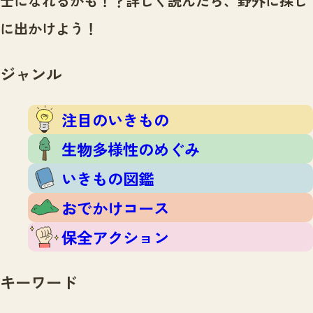
士になれるかも！？
詳しく読んだら、野外に探し
注目のいきもの
いきもの調査隊
に出かけよう！
生物多様性のめぐみ
調査レポート
いきもの図鑑
おでかけコース
ジャンル
マッチング
保全アクション
調査レポートTOP
調査結果
注目のいきもの
お問合せ
ふくおかいきものマップ
マッチングTOP
生物多様性のめぐみ
掲載申し込みフォーム
いきもの図鑑
おでかけコース
保全アクション
文字サイズ
小
中
大
キーワード
生物多様性ふくおかウェブセンターとは