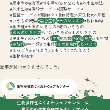
サイトマップ
農水産物
海藻
博多湾のさかなたち
外来生物法
外来生物
供給サービス
調整サービス
基盤サービス
藻類
クモ類
特定外来生物
外来種
いきもの観察
農畜産物
市のシンボル
軟体動物
希少種
干潟のいきもの
海のいきもの
水辺のいきもの
川のいきもの
山のいきもの
里地里山のいきもの
昆虫
鳥類
植物
魚類
両生類
甲殻類
哺乳類
は虫類
その他動物
たべよう
えらぼう
ふれよう
まもろう
つたえよう
生物多様性
記事が見つかりませんでした。
生物多様性ふくおかウェブセンターは、
福岡市の生物多様性を楽しく学べる