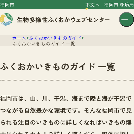
福岡市
本文へ
福岡市 環境局
ホーム
ふくおかいきものガイド
ふくおかいきものガイド 一覧
ふくおかいきものガイド 一覧
センター紹介
ニュース
センター紹介TOP
福岡市は、山、川、干潟、海まで陸と海が干潟で
サイトポリシー
いきものガイド
つながる自然豊かな環境です。
そんな福岡市で見
プライバシーポリシー
ニュースTOP
市の取組み
られる注目のいきものに詳しくなればいきもの博
イベント
いきものガイドTOP