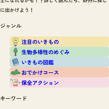
士になれるかも！？
詳しく読んだら、野外に探し
注目のいきもの
いきもの調査隊
に出かけよう！
生物多様性のめぐみ
調査レポート
いきもの図鑑
おでかけコース
ジャンル
マッチング
保全アクション
調査レポートTOP
調査結果
注目のいきもの
お問合せ
ふくおかいきものマップ
マッチングTOP
生物多様性のめぐみ
掲載申し込みフォーム
いきもの図鑑
おでかけコース
保全アクション
文字サイズ
小
中
大
キーワード
生物多様性ふくおかウェブセンターとは