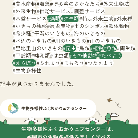
サイトマップ
農水産物
海藻
博多湾のさかなたち
外来生物法
外来生物
供給サービス
調整サービス
基盤サービス
藻類
クモ類
特定外来生物
外来種
いきもの観察
農畜産物
市のシンボル
軟体動物
希少種
干潟のいきもの
海のいきもの
水辺のいきもの
川のいきもの
山のいきもの
里地里山のいきもの
昆虫
鳥類
植物
魚類
両生類
甲殻類
哺乳類
は虫類
その他動物
たべよう
えらぼう
ふれよう
まもろう
つたえよう
生物多様性
記事が見つかりませんでした。
生物多様性ふくおかウェブセンターは、
福岡市の生物多様性を楽しく学べる