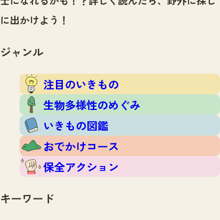
士になれるかも！？
詳しく読んだら、野外に探し
注目のいきもの
いきもの調査隊
に出かけよう！
生物多様性のめぐみ
調査レポート
いきもの図鑑
おでかけコース
ジャンル
マッチング
保全アクション
調査レポートTOP
調査結果
注目のいきもの
お問合せ
ふくおかいきものマップ
マッチングTOP
生物多様性のめぐみ
掲載申し込みフォーム
いきもの図鑑
おでかけコース
保全アクション
文字サイズ
小
中
大
キーワード
生物多様性ふくおかウェブセンターとは