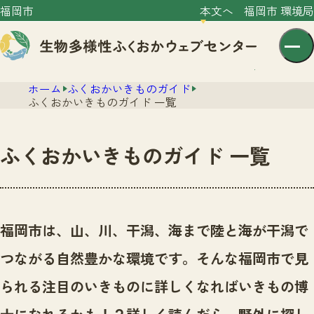
福岡市
本文へ
福岡市 環境局
ホーム
ふくおかいきものガイド
ふくおかいきものガイド 一覧
ふくおかいきものガイド 一覧
センター紹介
ニュース
センター紹介TOP
福岡市は、山、川、干潟、海まで陸と海が干潟で
サイトポリシー
いきものガイド
つながる自然豊かな環境です。
そんな福岡市で見
プライバシーポリシー
ニュースTOP
市の取組み
られる注目のいきものに詳しくなればいきもの博
イベント
いきものガイドTOP