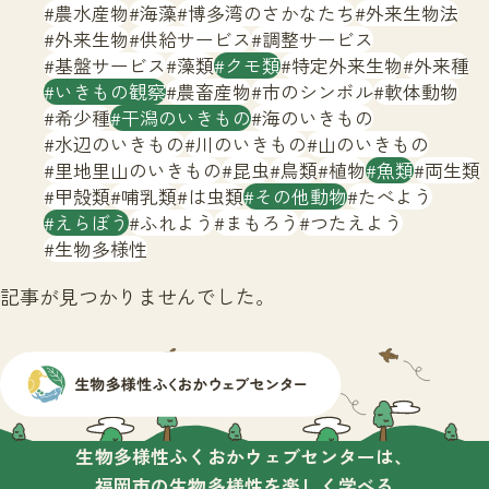
サイトマップ
農水産物
海藻
博多湾のさかなたち
外来生物法
外来生物
供給サービス
調整サービス
基盤サービス
藻類
クモ類
特定外来生物
外来種
いきもの観察
農畜産物
市のシンボル
軟体動物
希少種
干潟のいきもの
海のいきもの
水辺のいきもの
川のいきもの
山のいきもの
里地里山のいきもの
昆虫
鳥類
植物
魚類
両生類
甲殻類
哺乳類
は虫類
その他動物
たべよう
えらぼう
ふれよう
まもろう
つたえよう
生物多様性
記事が見つかりませんでした。
生物多様性ふくおかウェブセンターは、
福岡市の生物多様性を楽しく学べる