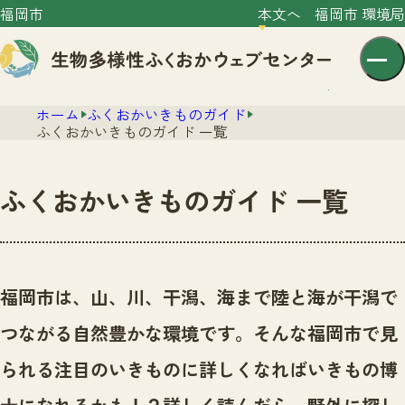
福岡市
本文へ
福岡市 環境局
ホーム
ふくおかいきものガイド
ふくおかいきものガイド 一覧
ふくおかいきものガイド 一覧
センター紹介
ニュース
センター紹介TOP
福岡市は、山、川、干潟、海まで陸と海が干潟で
サイトポリシー
いきものガイド
つながる自然豊かな環境です。
そんな福岡市で見
プライバシーポリシー
ニュースTOP
市の取組み
られる注目のいきものに詳しくなればいきもの博
イベント
いきものガイドTOP