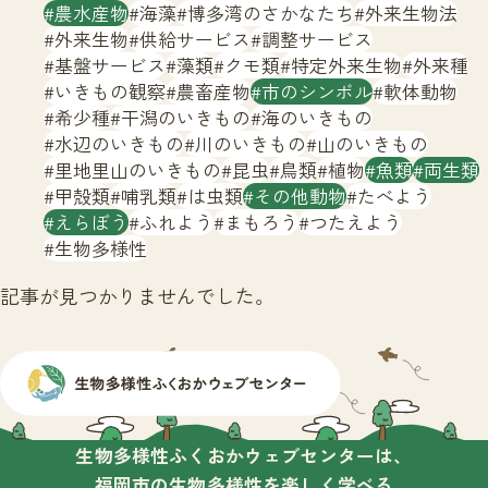
サイトマップ
農水産物
海藻
博多湾のさかなたち
外来生物法
外来生物
供給サービス
調整サービス
基盤サービス
藻類
クモ類
特定外来生物
外来種
いきもの観察
農畜産物
市のシンボル
軟体動物
希少種
干潟のいきもの
海のいきもの
水辺のいきもの
川のいきもの
山のいきもの
里地里山のいきもの
昆虫
鳥類
植物
魚類
両生類
甲殻類
哺乳類
は虫類
その他動物
たべよう
えらぼう
ふれよう
まもろう
つたえよう
生物多様性
記事が見つかりませんでした。
生物多様性ふくおかウェブセンターは、
福岡市の生物多様性を楽しく学べる