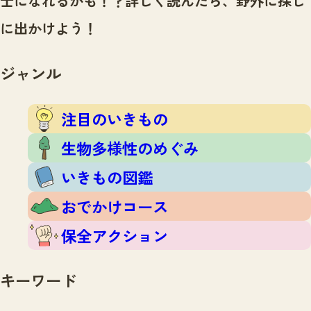
士になれるかも！？
詳しく読んだら、野外に探し
注目のいきもの
いきもの調査隊
に出かけよう！
生物多様性のめぐみ
調査レポート
いきもの図鑑
おでかけコース
ジャンル
マッチング
保全アクション
調査レポートTOP
調査結果
注目のいきもの
お問合せ
ふくおかいきものマップ
マッチングTOP
生物多様性のめぐみ
掲載申し込みフォーム
いきもの図鑑
おでかけコース
保全アクション
文字サイズ
小
中
大
キーワード
生物多様性ふくおかウェブセンターとは