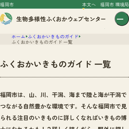
福岡市
本文へ
福岡市 環境局
ホーム
ふくおかいきものガイド
ふくおかいきものガイド 一覧
ふくおかいきものガイド 一覧
センター紹介
ニュース
センター紹介TOP
福岡市は、山、川、干潟、海まで陸と海が干潟で
サイトポリシー
いきものガイド
つながる自然豊かな環境です。
そんな福岡市で見
プライバシーポリシー
ニュースTOP
市の取組み
られる注目のいきものに詳しくなればいきもの博
イベント
いきものガイドTOP