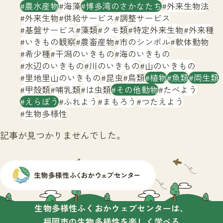
サイトマップ
農水産物
海藻
博多湾のさかなたち
外来生物法
外来生物
供給サービス
調整サービス
基盤サービス
藻類
クモ類
特定外来生物
外来種
いきもの観察
農畜産物
市のシンボル
軟体動物
希少種
干潟のいきもの
海のいきもの
水辺のいきもの
川のいきもの
山のいきもの
里地里山のいきもの
昆虫
鳥類
植物
魚類
両生類
甲殻類
哺乳類
は虫類
その他動物
たべよう
えらぼう
ふれよう
まもろう
つたえよう
生物多様性
記事が見つかりませんでした。
生物多様性ふくおかウェブセンターは、
福岡市の生物多様性を楽しく学べる