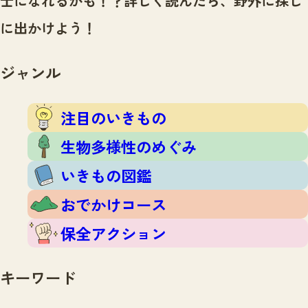
士になれるかも！？
詳しく読んだら、野外に探し
注目のいきもの
いきもの調査隊
に出かけよう！
生物多様性のめぐみ
調査レポート
いきもの図鑑
おでかけコース
ジャンル
マッチング
保全アクション
調査レポートTOP
調査結果
注目のいきもの
お問合せ
ふくおかいきものマップ
マッチングTOP
生物多様性のめぐみ
掲載申し込みフォーム
いきもの図鑑
おでかけコース
保全アクション
文字サイズ
小
中
大
キーワード
生物多様性ふくおかウェブセンターとは