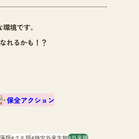
な環境です。
なれるかも！？
保全アクション
藻類
クモ類
特定外来生物
外来種