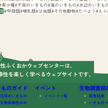
希少種
干潟のいきもの
海のいきもの
水辺のいきも
類
甲殻類
哺乳類
は虫類
その他動物
たべよう
えら
様性ふくおかウェブセンターは、
様性を楽しく学べる
ウェブサイトです。
きものガイド
イベント
生物調査結
注目のいきもの
イベント一覧
調査結果
生物多様性のめ
いきもの