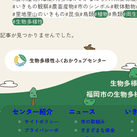
いきもの観察
農畜産物
市のシンボル
軟体動物
里地里山のいきもの
昆虫
鳥類
植物
魚類
両生
生物多様性
記事が見つかりませんでした。
生物多
福岡市の生物多
センター紹介
ニュース
い
サイトポリシー
市の取組み
プライバシーポ
さまざまな保全