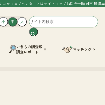
くおかウェブセンターとは
サイトマップ
お問合せ
福岡市 環境局
小
中
大
いきもの調査隊
マッチング
調査レポート