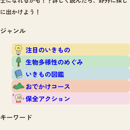
士になれるかも！？
詳しく読んだら、野外に探し
注目のいきもの
いきもの調査隊
に出かけよう！
生物多様性のめぐみ
調査レポート
いきもの図鑑
おでかけコース
ジャンル
マッチング
保全アクション
調査レポートTOP
調査結果
注目のいきもの
お問合せ
ふくおかいきものマップ
マッチングTOP
生物多様性のめぐみ
掲載申し込みフォーム
いきもの図鑑
おでかけコース
保全アクション
文字サイズ
小
中
大
キーワード
生物多様性ふくおかウェブセンターとは