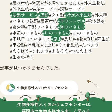
サイトマップ
農水産物
海藻
博多湾のさかなたち
外来生物法
外来生物
供給サービス
調整サービス
基盤サービス
藻類
クモ類
特定外来生物
外来種
いきもの観察
農畜産物
市のシンボル
軟体動物
希少種
干潟のいきもの
海のいきもの
水辺のいきもの
川のいきもの
山のいきもの
里地里山のいきもの
昆虫
鳥類
植物
魚類
両生類
甲殻類
哺乳類
は虫類
その他動物
たべよう
えらぼう
ふれよう
まもろう
つたえよう
生物多様性
記事が見つかりませんでした。
生物多様性ふくおかウェブセンターは、
福岡市の生物多様性を楽しく学べる