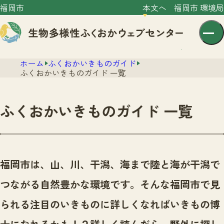
福岡市
本文へ
福岡市 環境局
ホーム
ふくおかいきものガイド
ふくおかいきものガイド 一覧
ふくおかいきものガイド 一覧
センター紹介
ニュース
センター紹介TOP
福岡市は、山、川、干潟、海まで陸と海が干潟で
サイトポリシー
いきものガイド
つながる自然豊かな環境です。
そんな福岡市で見
プライバシーポリシー
ニュースTOP
市の取組み
られる注目のいきものに詳しくなればいきもの博
イベント
いきものガイドTOP