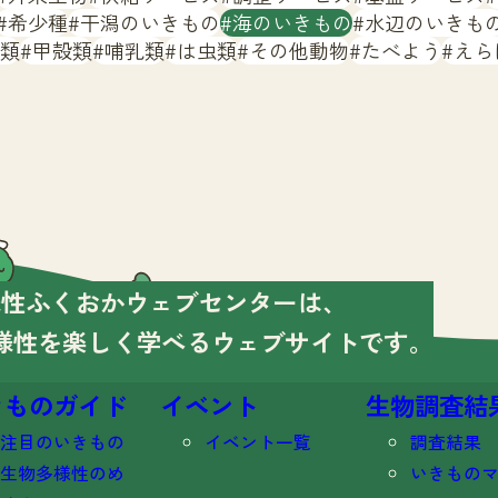
希少種
干潟のいきもの
海のいきもの
水辺のいきも
類
甲殻類
哺乳類
は虫類
その他動物
たべよう
えら
様性ふくおかウェブセンターは、
様性を楽しく学べる
ウェブサイトです。
きものガイド
イベント
生物調査結
注目のいきもの
イベント一覧
調査結果
生物多様性のめ
いきもの