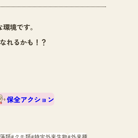
な環境です。
なれるかも！？
保全アクション
藻類
クモ類
特定外来生物
外来種