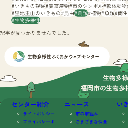
いきもの観察
農畜産物
市のシンボル
軟体動物
里地里山のいきもの
昆虫
鳥類
植物
魚類
両生
生物多様性
記事が見つかりませんでした。
生物多
福岡市の生物多
センター紹介
ニュース
い
サイトポリシー
市の取組み
プライバシーポ
さまざまな保全