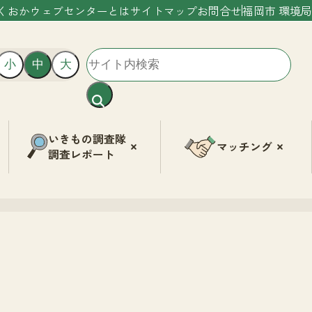
くおかウェブセンターとは
サイトマップ
お問合せ
福岡市 環境局
小
中
大
いきもの調査隊
マッチング
調査レポート