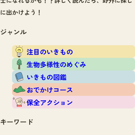
士になれるかも！？
詳しく読んだら、野外に探し
注目のいきもの
いきもの調査隊
に出かけよう！
生物多様性のめぐみ
調査レポート
いきもの図鑑
おでかけコース
ジャンル
マッチング
保全アクション
調査レポートTOP
調査結果
注目のいきもの
お問合せ
ふくおかいきものマップ
マッチングTOP
生物多様性のめぐみ
掲載申し込みフォーム
いきもの図鑑
おでかけコース
保全アクション
文字サイズ
小
中
大
キーワード
生物多様性ふくおかウェブセンターとは