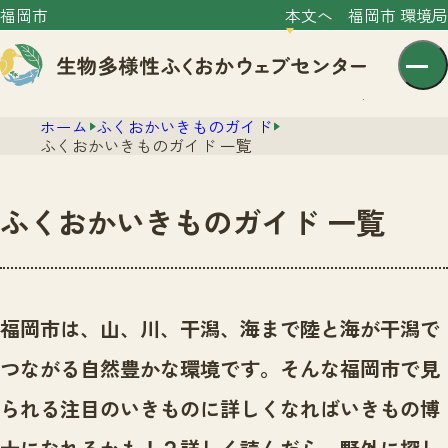
福岡市
本文へ
福岡市 環境局
ホーム
ふくおかいきものガイド
ふくおかいきものガイド 一覧
ふくおかいきものガイド 一覧
センター紹介
ニュース
センター紹介TOP
福岡市は、山、川、干潟、海まで陸と海が干潟で
サイトポリシー
いきものガイド
つながる自然豊かな環境です。
そんな福岡市で見
プライバシーポリシー
ニュースTOP
市の取組み
られる注目のいきものに詳しくなればいきもの博
イベント
いきものガイドTOP