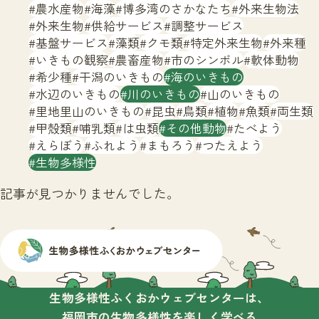
サイトマップ
農水産物
海藻
博多湾のさかなたち
外来生物法
外来生物
供給サービス
調整サービス
基盤サービス
藻類
クモ類
特定外来生物
外来種
いきもの観察
農畜産物
市のシンボル
軟体動物
希少種
干潟のいきもの
海のいきもの
水辺のいきもの
川のいきもの
山のいきもの
里地里山のいきもの
昆虫
鳥類
植物
魚類
両生類
甲殻類
哺乳類
は虫類
その他動物
たべよう
えらぼう
ふれよう
まもろう
つたえよう
生物多様性
記事が見つかりませんでした。
生物多様性ふくおかウェブセンターは、
福岡市の生物多様性を楽しく学べる