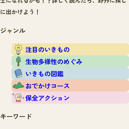
士になれるかも！？
詳しく読んだら、野外に探し
注目のいきもの
いきもの調査隊
に出かけよう！
生物多様性のめぐみ
調査レポート
いきもの図鑑
おでかけコース
ジャンル
マッチング
保全アクション
調査レポートTOP
調査結果
注目のいきもの
お問合せ
ふくおかいきものマップ
マッチングTOP
生物多様性のめぐみ
掲載申し込みフォーム
いきもの図鑑
おでかけコース
保全アクション
文字サイズ
小
中
大
キーワード
生物多様性ふくおかウェブセンターとは