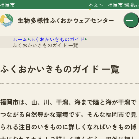
福岡市
本文へ
福岡市 環境局
ホーム
ふくおかいきものガイド
ふくおかいきものガイド 一覧
ふくおかいきものガイド 一覧
センター紹介
ニュース
センター紹介TOP
福岡市は、山、川、干潟、海まで陸と海が干潟で
サイトポリシー
いきものガイド
つながる自然豊かな環境です。
そんな福岡市で見
プライバシーポリシー
ニュースTOP
市の取組み
られる注目のいきものに詳しくなればいきもの博
イベント
いきものガイドTOP