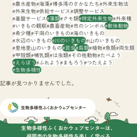
サイトマップ
農水産物
海藻
博多湾のさかなたち
外来生物法
外来生物
供給サービス
調整サービス
基盤サービス
藻類
クモ類
特定外来生物
外来種
いきもの観察
農畜産物
市のシンボル
軟体動物
希少種
干潟のいきもの
海のいきもの
水辺のいきもの
川のいきもの
山のいきもの
里地里山のいきもの
昆虫
鳥類
植物
魚類
両生類
甲殻類
哺乳類
は虫類
その他動物
たべよう
えらぼう
ふれよう
まもろう
つたえよう
生物多様性
記事が見つかりませんでした。
生物多様性ふくおかウェブセンターは、
福岡市の生物多様性を楽しく学べる