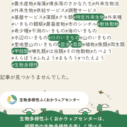
サイトマップ
農水産物
海藻
博多湾のさかなたち
外来生物法
外来生物
供給サービス
調整サービス
基盤サービス
藻類
クモ類
特定外来生物
外来種
いきもの観察
農畜産物
市のシンボル
軟体動物
希少種
干潟のいきもの
海のいきもの
水辺のいきもの
川のいきもの
山のいきもの
里地里山のいきもの
昆虫
鳥類
植物
魚類
両生類
甲殻類
哺乳類
は虫類
その他動物
たべよう
えらぼう
ふれよう
まもろう
つたえよう
生物多様性
記事が見つかりませんでした。
生物多様性ふくおかウェブセンターは、
福岡市の生物多様性を楽しく学べる