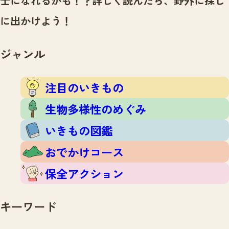
士になれるかも！？
詳しく読んだら、野外に探し
注目のいきもの
いきもの調査隊
に出かけよう！
生物多様性のめぐみ
調査レポート
いきもの図鑑
おでかけコース
ジャンル
マッチング
保全アクション
調査レポートTOP
調査結果
注目のいきもの
お問合せ
ふくおかいきものマップ
マッチングTOP
生物多様性のめぐみ
掲載申し込みフォーム
いきもの図鑑
おでかけコース
保全アクション
文字サイズ
小
中
大
キーワード
生物多様性ふくおかウェブセンターとは