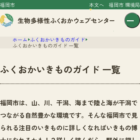
福岡市
本文へ
福岡市 環境局
ホーム
ふくおかいきものガイド
ふくおかいきものガイド 一覧
ふくおかいきものガイド 一覧
センター紹介
ニュース
センター紹介TOP
福岡市は、山、川、干潟、海まで陸と海が干潟で
サイトポリシー
いきものガイド
つながる自然豊かな環境です。
そんな福岡市で見
プライバシーポリシー
ニュースTOP
市の取組み
られる注目のいきものに詳しくなればいきもの博
イベント
いきものガイドTOP