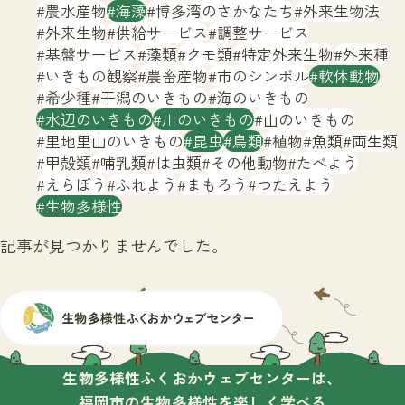
サイトマップ
農水産物
海藻
博多湾のさかなたち
外来生物法
外来生物
供給サービス
調整サービス
基盤サービス
藻類
クモ類
特定外来生物
外来種
いきもの観察
農畜産物
市のシンボル
軟体動物
希少種
干潟のいきもの
海のいきもの
水辺のいきもの
川のいきもの
山のいきもの
里地里山のいきもの
昆虫
鳥類
植物
魚類
両生類
甲殻類
哺乳類
は虫類
その他動物
たべよう
えらぼう
ふれよう
まもろう
つたえよう
生物多様性
記事が見つかりませんでした。
生物多様性ふくおかウェブセンターは、
福岡市の生物多様性を楽しく学べる