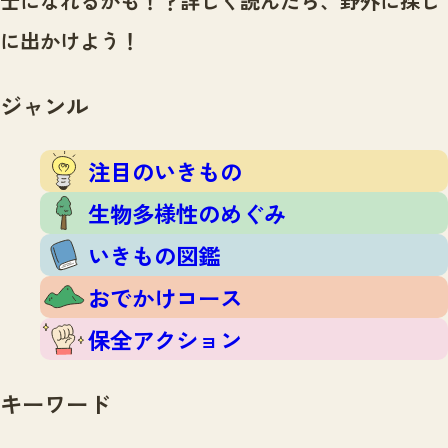
士になれるかも！？
詳しく読んだら、野外に探し
注目のいきもの
いきもの調査隊
に出かけよう！
生物多様性のめぐみ
調査レポート
いきもの図鑑
おでかけコース
ジャンル
マッチング
保全アクション
調査レポートTOP
調査結果
注目のいきもの
お問合せ
ふくおかいきものマップ
マッチングTOP
生物多様性のめぐみ
掲載申し込みフォーム
いきもの図鑑
おでかけコース
保全アクション
文字サイズ
小
中
大
キーワード
生物多様性ふくおかウェブセンターとは