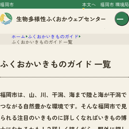
福岡市
本文へ
福岡市 環境局
ホーム
ふくおかいきものガイド
ふくおかいきものガイド 一覧
ふくおかいきものガイド 一覧
センター紹介
ニュース
センター紹介TOP
福岡市は、山、川、干潟、海まで陸と海が干潟で
サイトポリシー
いきものガイド
つながる自然豊かな環境です。
そんな福岡市で見
プライバシーポリシー
ニュースTOP
市の取組み
られる注目のいきものに詳しくなればいきもの博
イベント
いきものガイドTOP