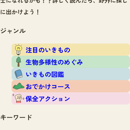
士になれるかも！？
詳しく読んだら、野外に探し
注目のいきもの
いきもの調査隊
に出かけよう！
生物多様性のめぐみ
調査レポート
いきもの図鑑
おでかけコース
ジャンル
マッチング
保全アクション
調査レポートTOP
調査結果
注目のいきもの
お問合せ
ふくおかいきものマップ
マッチングTOP
生物多様性のめぐみ
掲載申し込みフォーム
いきもの図鑑
おでかけコース
保全アクション
文字サイズ
小
中
大
キーワード
生物多様性ふくおかウェブセンターとは