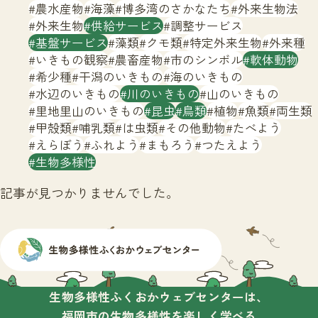
サイトマップ
農水産物
海藻
博多湾のさかなたち
外来生物法
外来生物
供給サービス
調整サービス
基盤サービス
藻類
クモ類
特定外来生物
外来種
いきもの観察
農畜産物
市のシンボル
軟体動物
希少種
干潟のいきもの
海のいきもの
水辺のいきもの
川のいきもの
山のいきもの
里地里山のいきもの
昆虫
鳥類
植物
魚類
両生類
甲殻類
哺乳類
は虫類
その他動物
たべよう
えらぼう
ふれよう
まもろう
つたえよう
生物多様性
記事が見つかりませんでした。
生物多様性ふくおかウェブセンターは、
福岡市の生物多様性を楽しく学べる