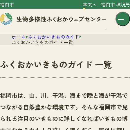
福岡市
本文へ
福岡市 環境局
ホーム
ふくおかいきものガイド
ふくおかいきものガイド 一覧
ふくおかいきものガイド 一覧
センター紹介
ニュース
センター紹介TOP
福岡市は、山、川、干潟、海まで陸と海が干潟で
サイトポリシー
いきものガイド
つながる自然豊かな環境です。
そんな福岡市で見
プライバシーポリシー
ニュースTOP
市の取組み
られる注目のいきものに詳しくなればいきもの博
イベント
いきものガイドTOP