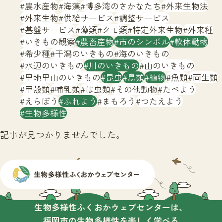
サイトマップ
農水産物
海藻
博多湾のさかなたち
外来生物法
外来生物
供給サービス
調整サービス
基盤サービス
藻類
クモ類
特定外来生物
外来種
いきもの観察
農畜産物
市のシンボル
軟体動物
希少種
干潟のいきもの
海のいきもの
水辺のいきもの
川のいきもの
山のいきもの
里地里山のいきもの
昆虫
鳥類
植物
魚類
両生類
甲殻類
哺乳類
は虫類
その他動物
たべよう
えらぼう
ふれよう
まもろう
つたえよう
生物多様性
記事が見つかりませんでした。
生物多様性ふくおかウェブセンターは、
福岡市の生物多様性を楽しく学べる