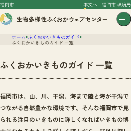
福岡市
本文へ
福岡市 環境局
ホーム
ふくおかいきものガイド
ふくおかいきものガイド 一覧
ふくおかいきものガイド 一覧
センター紹介
ニュース
センター紹介TOP
福岡市は、山、川、干潟、海まで陸と海が干潟で
サイトポリシー
いきものガイド
つながる自然豊かな環境です。
そんな福岡市で見
プライバシーポリシー
ニュースTOP
市の取組み
られる注目のいきものに詳しくなればいきもの博
イベント
いきものガイドTOP