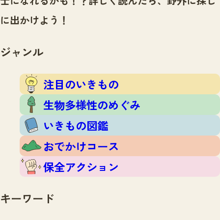
士になれるかも！？
詳しく読んだら、野外に探し
注目のいきもの
いきもの調査隊
に出かけよう！
生物多様性のめぐみ
調査レポート
いきもの図鑑
おでかけコース
ジャンル
マッチング
保全アクション
調査レポートTOP
調査結果
注目のいきもの
お問合せ
ふくおかいきものマップ
マッチングTOP
生物多様性のめぐみ
掲載申し込みフォーム
いきもの図鑑
おでかけコース
保全アクション
文字サイズ
小
中
大
キーワード
生物多様性ふくおかウェブセンターとは