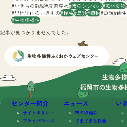
いきもの観察
農畜産物
市のシンボル
軟体動物
里地里山のいきもの
昆虫
鳥類
植物
魚類
両生
生物多様性
記事が見つかりませんでした。
生物多
福岡市の生物多
センター紹介
ニュース
い
サイトポリシー
市の取組み
プライバシーポ
さまざまな保全