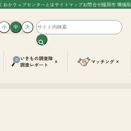
くおかウェブセンターとは
サイトマップ
お問合せ
福岡市 環境局
小
中
大
いきもの調査隊
マッチング
調査レポート