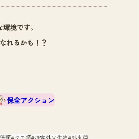
な環境です。
なれるかも！？
保全アクション
藻類
クモ類
特定外来生物
外来種