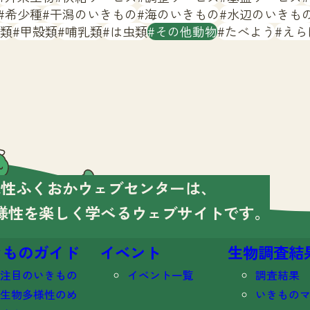
希少種
干潟のいきもの
海のいきもの
水辺のいきも
類
甲殻類
哺乳類
は虫類
その他動物
たべよう
えら
様性ふくおかウェブセンターは、
様性を楽しく学べる
ウェブサイトです。
きものガイド
イベント
生物調査結
注目のいきもの
イベント一覧
調査結果
生物多様性のめ
いきもの