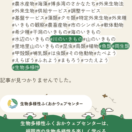
サイトマップ
農水産物
海藻
博多湾のさかなたち
外来生物法
外来生物
供給サービス
調整サービス
基盤サービス
藻類
クモ類
特定外来生物
外来種
いきもの観察
農畜産物
市のシンボル
軟体動物
希少種
干潟のいきもの
海のいきもの
水辺のいきもの
川のいきもの
山のいきもの
里地里山のいきもの
昆虫
鳥類
植物
魚類
両生類
甲殻類
哺乳類
は虫類
その他動物
たべよう
えらぼう
ふれよう
まもろう
つたえよう
生物多様性
記事が見つかりませんでした。
生物多様性ふくおかウェブセンターは、
福岡市の生物多様性を楽しく学べる