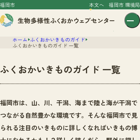
福岡市
本文へ
福岡市 環境局
ホーム
ふくおかいきものガイド
ふくおかいきものガイド 一覧
ふくおかいきものガイド 一覧
センター紹介
ニュース
センター紹介TOP
福岡市は、山、川、干潟、海まで陸と海が干潟で
サイトポリシー
いきものガイド
つながる自然豊かな環境です。
そんな福岡市で見
プライバシーポリシー
ニュースTOP
市の取組み
られる注目のいきものに詳しくなればいきもの博
イベント
いきものガイドTOP