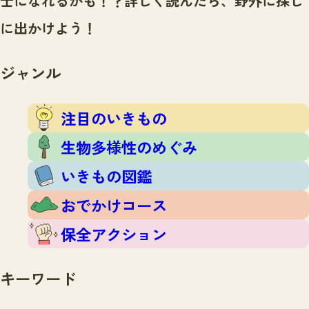
士になれるかも！？
詳しく読んだら、野外に探し
注目のいきもの
いきもの調査隊
に出かけよう！
生物多様性のめぐみ
調査レポート
いきもの図鑑
おでかけコース
ジャンル
マッチング
保全アクション
調査レポートTOP
調査結果
注目のいきもの
お問合せ
ふくおかいきものマップ
マッチングTOP
生物多様性のめぐみ
掲載申し込みフォーム
いきもの図鑑
おでかけコース
保全アクション
文字サイズ
小
中
大
キーワード
生物多様性ふくおかウェブセンターとは