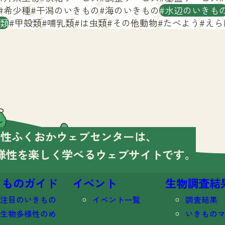
希少種
干潟のいきもの
海のいきもの
水辺のいきも
類
甲殻類
哺乳類
は虫類
その他動物
たべよう
えら
様性ふくおかウェブセンターは、
様性を楽しく学べる
ウェブサイトです。
きものガイド
イベント
生物調査結
注目のいきもの
イベント一覧
調査結果
生物多様性のめ
いきもの