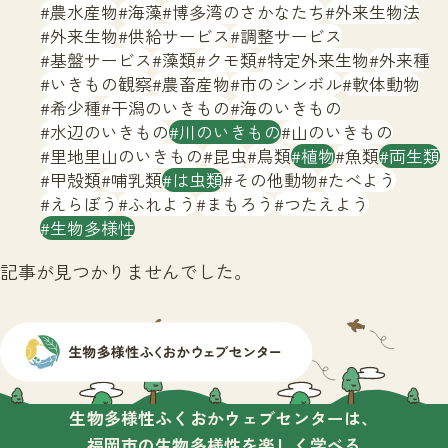
サイトマップ
農水産物
海藻
博多湾のさかなたち
外来生物法
外来生物
供給サービス
調整サービス
基盤サービス
藻類
クモ類
特定外来生物
外来種
いきもの観察
農畜産物
市のシンボル
軟体動物
希少種
干潟のいきもの
海のいきもの
水辺のいきもの
川のいきもの
山のいきもの
里地里山のいきもの
昆虫
鳥類
植物
魚類
両生類
甲殻類
哺乳類
は虫類
その他動物
たべよう
えらぼう
ふれよう
まもろう
つたえよう
生物多様性
記事が見つかりませんでした。
生物多様性ふくおかウェブセンターは、
福岡市の生物多様性を楽しく学べる