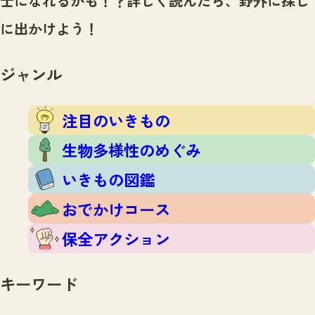
士になれるかも！？
詳しく読んだら、野外に探し
注目のいきもの
いきもの調査隊
に出かけよう！
生物多様性のめぐみ
調査レポート
いきもの図鑑
おでかけコース
ジャンル
マッチング
保全アクション
調査レポートTOP
調査結果
注目のいきもの
お問合せ
ふくおかいきものマップ
マッチングTOP
生物多様性のめぐみ
掲載申し込みフォーム
いきもの図鑑
おでかけコース
保全アクション
文字サイズ
小
中
大
キーワード
生物多様性ふくおかウェブセンターとは