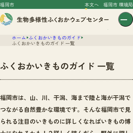
福岡市
本文へ
福岡市 環境局
ホーム
ふくおかいきものガイド
ふくおかいきものガイド 一覧
ふくおかいきものガイド 一覧
センター紹介
ニュース
センター紹介TOP
福岡市は、山、川、干潟、海まで陸と海が干潟で
サイトポリシー
いきものガイド
つながる自然豊かな環境です。
そんな福岡市で見
プライバシーポリシー
ニュースTOP
市の取組み
られる注目のいきものに詳しくなればいきもの博
イベント
いきものガイドTOP